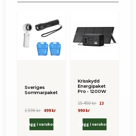
Krisskydd
Energipaket
Sveriges
Pro - 1200W
Sommarpaket
15 490 kr
13
1 596 kr
499 kr
990 kr
Lägg i varukorg
Lägg i varukorg