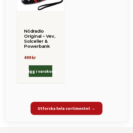
Nödradio
Original – Vev,
Solceller &
Powerbank
499 kr
Lägg i varukorg
Utforska hela sortimentet →