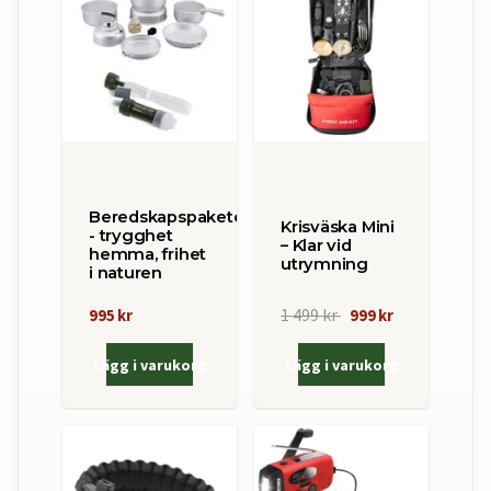
Beredskapspaketet
Krisväska Mini
- trygghet
– Klar vid
hemma, frihet
utrymning
i naturen
1 499 kr
995 kr
999 kr
Lägg i varukorg
Lägg i varukorg