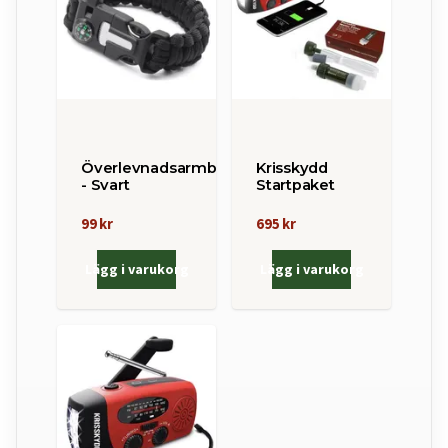
Överlevnadsarmband
Krisskydd
- Svart
Startpaket
99 kr
695 kr
Lägg i varukorg
Lägg i varukorg