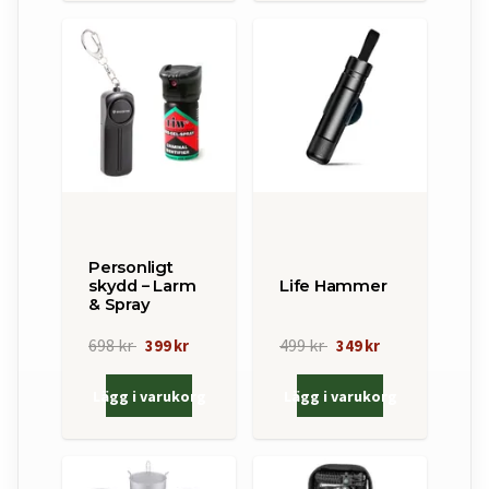
Personligt
skydd – Larm
Life Hammer
& Spray
698 kr
499 kr
399 kr
349 kr
Lägg i varukorg
Lägg i varukorg