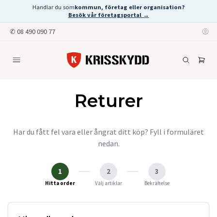
Handlar du som
kommun, företag eller organisation?
Besök vår företagsportal →
✆
08 490 090 77
Returer
Har du fått fel vara eller ångrat ditt köp? Fyll i formuläret
nedan.
1
2
3
Hitta order
Välj artiklar
Bekräftelse