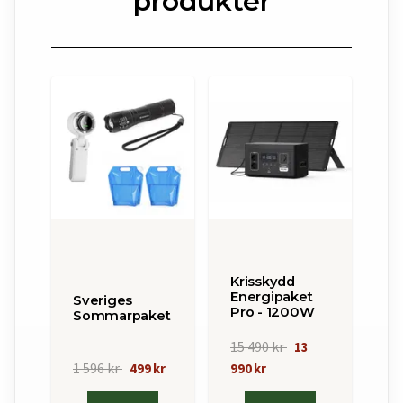
produkter
Krisskydd
Energipaket
Sveriges
Pro - 1200W
Sommarpaket
15 490 kr
13
1 596 kr
499 kr
990 kr