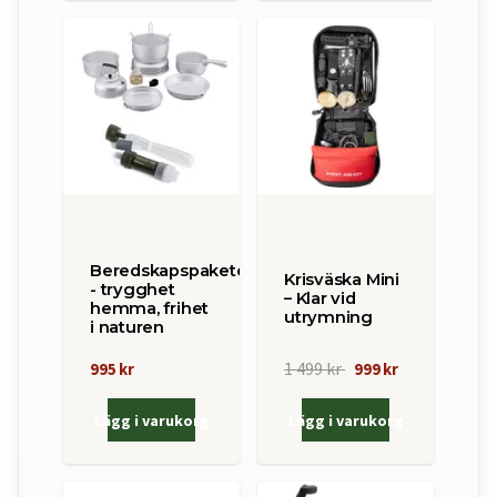
Beredskapspaketet
Krisväska Mini
- trygghet
– Klar vid
hemma, frihet
utrymning
i naturen
1 499 kr
995 kr
999 kr
Lägg i varukorg
Lägg i varukorg