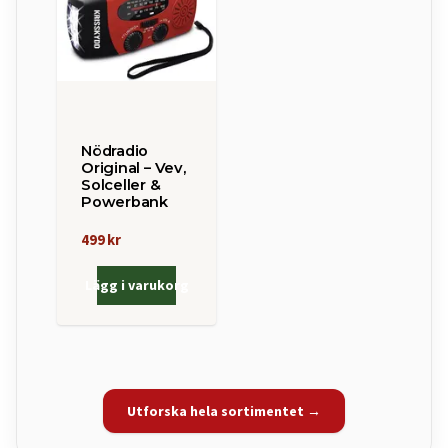
Nödradio
Original – Vev,
Solceller &
Powerbank
499 kr
Lägg i varukorg
Utforska hela sortimentet →