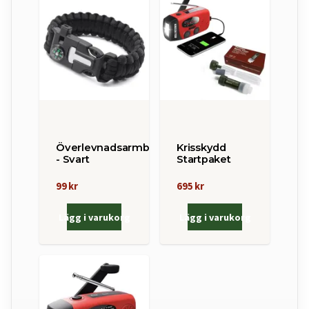
Överlevnadsarmband
Krisskydd
- Svart
Startpaket
99 kr
695 kr
Lägg i varukorg
Lägg i varukorg