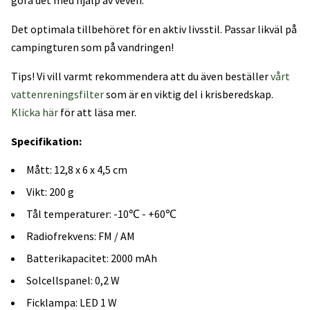
göra det med hjälp av veven.
Det optimala tillbehöret för en aktiv livsstil. Passar likväl på
campingturen som på vandringen!
Tips! Vi vill varmt rekommendera att du även beställer
vårt
vattenreningsfilter
som är en viktig del i krisberedskap.
Klicka här
för att läsa mer.
Specifikation:
Mått: 12,8 x 6 x 4,5 cm
Vikt: 200 g
Tål temperaturer: -10℃ - +60℃
Radiofrekvens: FM / AM
Batterikapacitet: 2000 mAh
Solcellspanel: 0,2 W
Ficklampa: LED 1 W