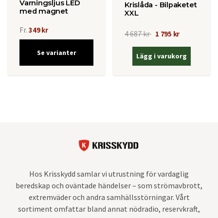
Varningsljus LED
Krislåda - Bilpaketet
med magnet
XXL
Fr.
349 kr
4 687 kr
1 795 kr
Se varianter
Lägg i varukorg
Hos Krisskydd samlar vi utrustning för vardaglig
beredskap och oväntade händelser – som strömavbrott,
extremväder och andra samhällsstörningar. Vårt
sortiment omfattar bland annat nödradio, reservkraft,