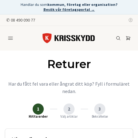
Handlar du som
kommun, företag eller organisation?
Besök vår företagsportal →
✆
08 490 090 77
Returer
Har du fått fel vara eller ångrat ditt köp? Fyll i formuläret
nedan.
1
2
3
Hitta order
Välj artiklar
Bekräftelse