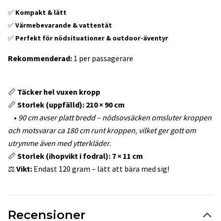
✅
Kompakt & lätt
✅
Värmebevarande & vattentät
✅
Perfekt för nödsituationer & outdoor-äventyr
Rekommenderad:
1 per passagerare
📏
Täcker hel vuxen kropp
📏
Storlek (uppfälld): 210 × 90 cm
•
90 cm avser platt bredd – nödsovsäcken omsluter kroppen
och motsvarar ca 180 cm runt kroppen, vilket ger gott om
utrymme även med ytterkläder.
📏
Storlek (ihopvikt i fodral): 7 × 11 cm
⚖
Vikt:
Endast 120 gram – lätt att bära med sig!
Recensioner