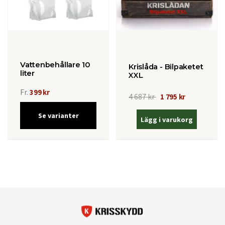
Vattenbehållare 10
Krislåda - Bilpaketet
liter
XXL
Fr.
399 kr
4 687 kr
1 795 kr
Se varianter
Lägg i varukorg