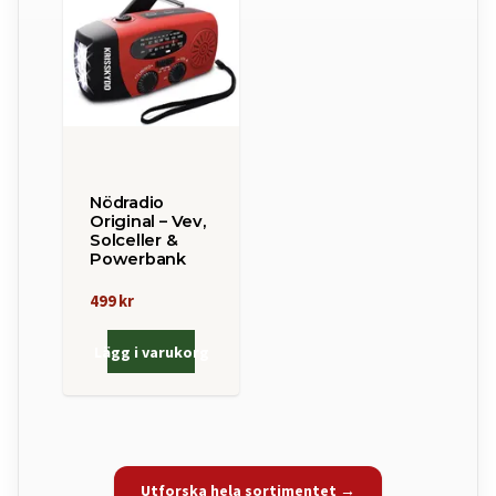
Nödradio
Original – Vev,
Solceller &
Powerbank
499 kr
Lägg i varukorg
Utforska hela sortimentet →