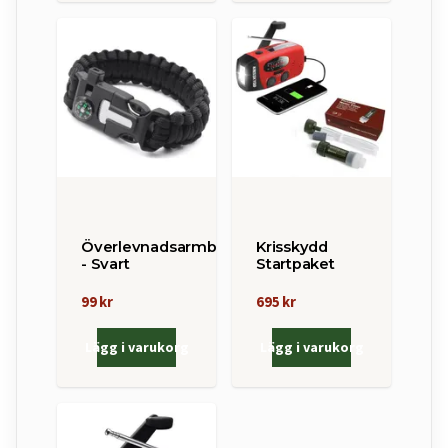
Överlevnadsarmband
Krisskydd
- Svart
Startpaket
99 kr
695 kr
Lägg i varukorg
Lägg i varukorg