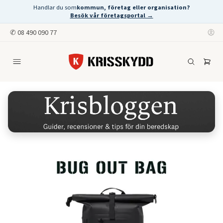
Handlar du som
kommun, företag eller organisation?
Besök vår företagsportal →
✆
08 490 090 77