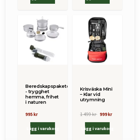
Beredskapspaketet
Krisväska Mini
- trygghet
– Klar vid
hemma, frihet
utrymning
i naturen
1 499 kr
995 kr
999 kr
Lägg i varukorg
Lägg i varukorg