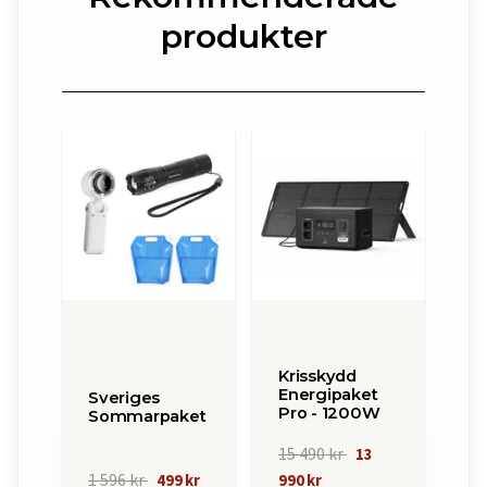
produkter
Krisskydd
Energipaket
Sveriges
Pro - 1200W
Sommarpaket
15 490 kr
13
1 596 kr
499 kr
990 kr