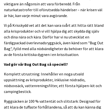
viktigare än någonsin att vara förberedd. Från
naturkatastrofer till oförutsedda händelser – när krisen väl
är här, kan varje minut vara avgörande.
Vi på Krisskydd vet att det kan vara svårt att hitta rätt bland
alla krisprodukter och vi vill hjälpa dig att skydda dig själv
och dina nära och kära. Därför har vi nu utvecklat en
färdigpackad överlevnadsryggsäck, även känd som "Bug Out
Bag", fylld med alla nödvändigheter du behöver för att klara
av de första kritiska dygnen i en krissituation.
Vad gör vår Bug Out Bag så speciell?
Komplett utrustning: Innehåller en noga utvald
uppsättning av krisprodukter, inklusive nödradio,
nödsovsäck, vattenreningsfilter, ett första hjälpen-kit och
campingbestick.
Ryggsäcken är 100 % vattentät och slitstark: Designad för
att klara de tuffaste förhållandena, så att du kan känna dig