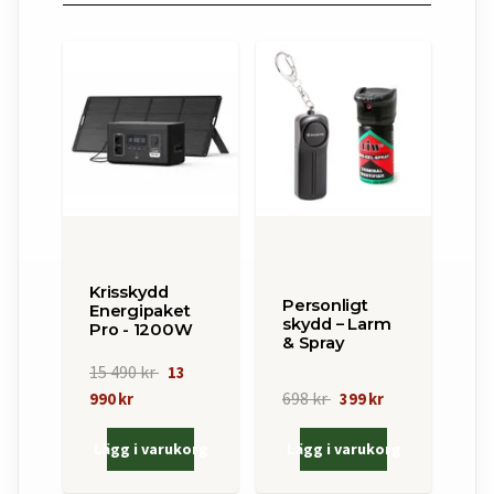
Krisskydd
Personligt
Energipaket
skydd – Larm
Pro - 1200W
& Spray
15 490 kr
13
698 kr
990 kr
399 kr
Lägg i varukorg
Lägg i varukorg