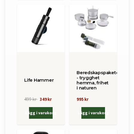
Beredskapspaketet
- trygghet
Life Hammer
hemma, frihet
i naturen
499 kr
349 kr
995 kr
Lägg i varukorg
Lägg i varukorg