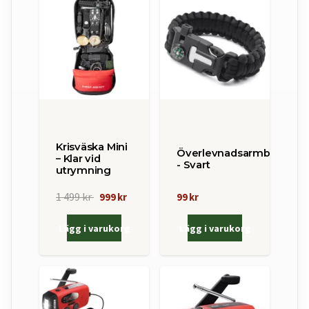
Krisväska Mini
Överlevnadsarmband
– Klar vid
- Svart
utrymning
1 499 kr
999 kr
99 kr
Lägg i varukorg
Lägg i varukorg