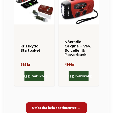
Nödradio
Krisskydd
Original – Vev,
Startpaket
Solceller &
Powerbank
695 kr
499 kr
Lägg i varukorg
Lägg i varukorg
Utforska hela sortimentet →