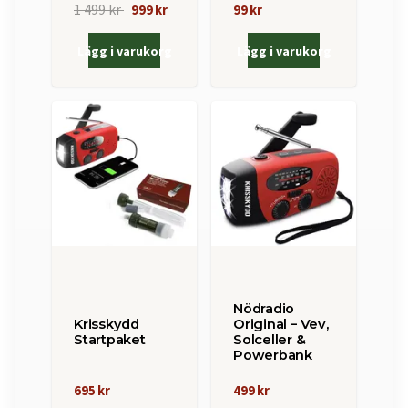
1 499 kr
999 kr
99 kr
Lägg i varukorg
Lägg i varukorg
Nödradio
Krisskydd
Original – Vev,
Startpaket
Solceller &
Powerbank
695 kr
499 kr