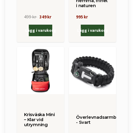
hemma, frihet
i naturen
499 kr
349 kr
995 kr
Lägg i varukorg
Lägg i varukorg
Krisväska Mini
Överlevnadsarmband
– Klar vid
- Svart
utrymning