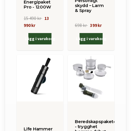
Personligt
Energipaket
skydd – Larm
Pro - 1200W
& Spray
15 490 kr
13
698 kr
990 kr
399 kr
Lägg i varukorg
Lägg i varukorg
Beredskapspaketet
- trygghet
Life Hammer