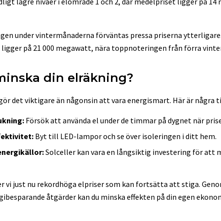
igt lägre nivåer i elområde 1 och 2, där medelpriset ligger på 14 
gen under vintermånaderna förväntas pressa priserna ytterligare
ligger på 21 000 megawatt, nära toppnoteringen från förra vinte
minska din elräkning?
gör det viktigare än någonsin att vara energismart. Här är några ti
ukning:
Försök att använda el under de timmar på dygnet när prise
ektivitet:
Byt till LED-lampor och se över isoleringen i ditt hem.
nergikällor:
Solceller kan vara en långsiktig investering för att
vi just nu rekordhöga elpriser som kan fortsätta att stiga. Geno
gibesparande åtgärder kan du minska effekten på din egen ekonom