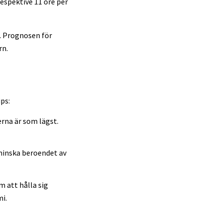
respektive 11 öre per
. Prognosen för
rn.
ps:
rna är som lägst.
 minska beroendet av
m att hålla sig
i.