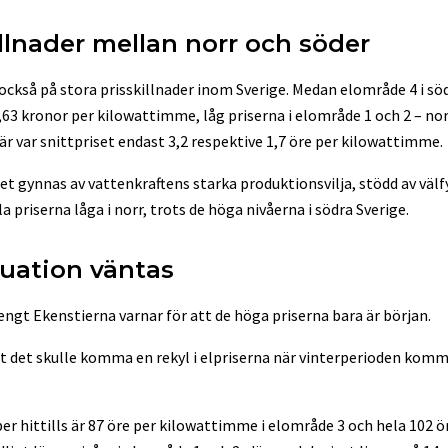
illnader mellan norr och söder
 också på stora prisskillnader inom Sverige. Medan elområde 4 i sö
,63 kronor per kilowattimme, låg priserna i elområde 1 och 2 – nor
är var snittpriset endast 3,2 respektive 1,7 öre per kilowattimme.
et gynnas av vattenkraftens starka produktionsvilja, stödd av väl
la priserna låga i norr, trots de höga nivåerna i södra Sverige.
tuation väntas
gt Ekenstierna varnar för att de höga priserna bara är början.
att det skulle komma en rekyl i elpriserna när vinterperioden kommer
r hittills är 87 öre per kilowattimme i elområde 3 och hela 102 ö