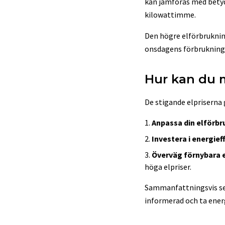
kan jämföras med betydl
kilowattimme.
Den högre elförbruknin
onsdagens förbrukning 
Hur kan du 
De stigande elpriserna 
Anpassa din elförbr
Investera i energieff
Överväg förnybara e
höga elpriser.
Sammanfattningsvis ser 
informerad och ta ener