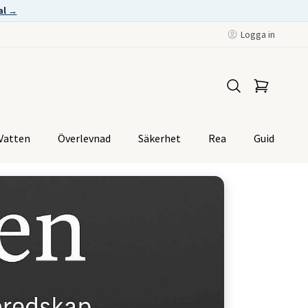
al →
Logga in
Vatten
Överlevnad
Säkerhet
Rea
Guider