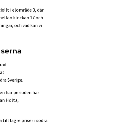
ellt i elområde 3, där
 mellan klockan 17 och
ingar, och vad kan vi
iserna
erad
kat
dra Sverige.
den här perioden har
ian Holtz,
till lägre priser i södra