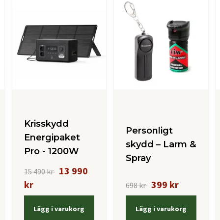
Krisskydd
Personligt
Energipaket
skydd – Larm &
Pro - 1200W
Spray
13 990
15 490 kr
kr
399 kr
698 kr
Lägg i varukorg
Lägg i varukorg