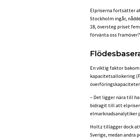
Elpriserna fortsätter a
Stockholm ingår, nådde 
18, översteg priset fem
förvänta oss framöver?
Flödesbasera
En viktig faktor bakom 
kapacitetsallokering (
överföringskapaciteten 
– Det ligger nära till 
bidragit till att elpris
elmarknadsanalytiker på
Holtz tillägger dock att
Sverige, medan andra per