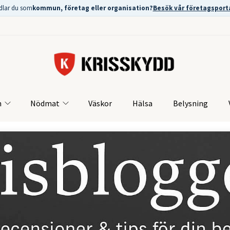
dlar du som
kommun, företag eller organisation?
Besök vår företagsport
m
Nödmat
Väskor
Hälsa
Belysning