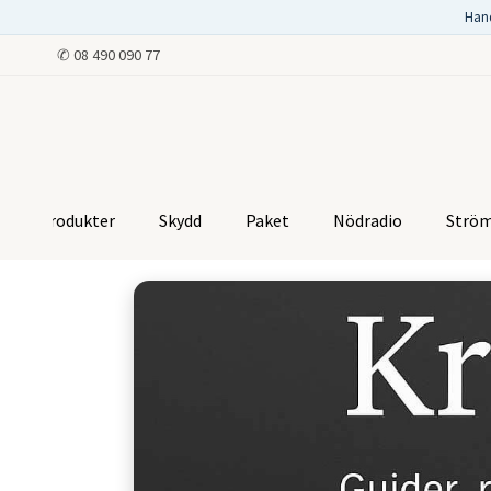
Han
✆
08 490 090 77
Produkter
Skydd
Paket
Nödradio
Strö