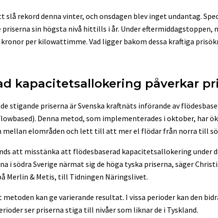
tt slå rekord denna vinter, och onsdagen blev inget undantag. Speci
priserna sin högsta nivå hittills i år. Under eftermiddagstoppen,
 kronor per kilowattimme. Vad ligger bakom dessa kraftiga prisökn
d kapacitetsallokering påverkar pr
de stigande priserna är Svenska kraftnäts införande av flödesbas
Flowbased). Denna metod, som implementerades i oktober, har ö
mellan elområden och lett till att mer el flödar från norra till sö
hands att misstänka att flödesbaserad kapacitetsallokering under 
erna i södra Sverige närmat sig de höga tyska priserna, säger Christ
 Merlin & Metis, till Tidningen Näringslivet.
 metoden kan ge varierande resultat. I vissa perioder kan den bidra 
ioder ser priserna stiga till nivåer som liknar de i Tyskland.