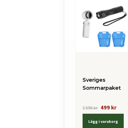
Sveriges
Sommarpaket
499 kr
1 596 kr
Lägg i varukorg