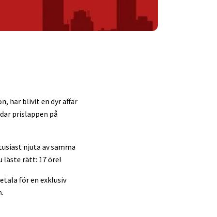
 har blivit en dyr affär
ndar prislappen på
ntusiast njuta av samma
du läste rätt: 17 öre!
etala för en exklusiv
.