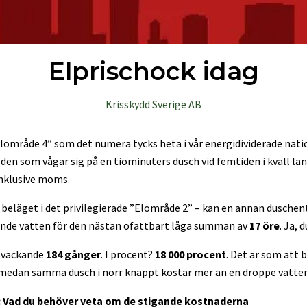
Elprischock idag
Krisskydd Sverige AB
Elområde 4” som det numera tycks heta i vår energidividerade nation,
r den som vågar sig på en tiominuters dusch vid femtiden i kväll la
inklusive moms.
– beläget i det privilegierade ”Elområde 2” – kan en annan dusche
ande vatten för den nästan ofattbart låga summan av
17 öre
. Ja, 
sväckande
184 gånger
. I procent?
18 000 procent
. Det är som att b
 medan samma dusch i norr knappt kostar mer än en droppe vatten
d: Vad du behöver veta om de stigande kostnaderna