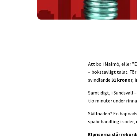
Att bo i Malmö, eller ”
– bokstavligt talat. Fö
svindlande
31 kronor
, 
Samtidigt, i Sundsvall 
tio minuter under rinn
Skillnaden? En häpnad
spabehandling i söder,
Elpriserna slår rekor