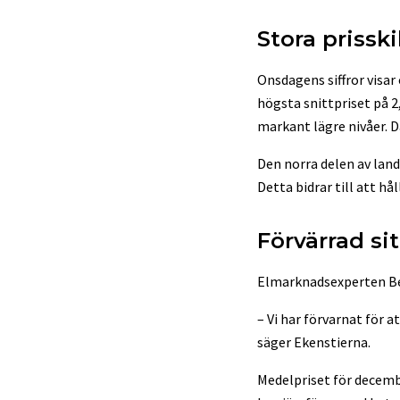
Stora prissk
Onsdagens siffror visar
högsta snittpriset på 2
markant lägre nivåer. D
Den norra delen av land
Detta bidrar till att hål
Förvärrad si
Elmarknadsexperten Ben
– Vi har förvarnat för 
säger Ekenstierna.
Medelpriset för decembe