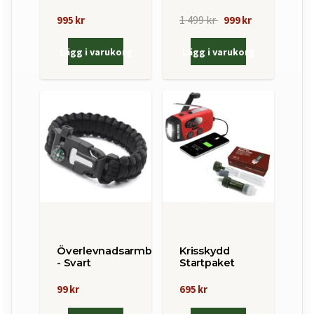
1 499 kr
995 kr
999 kr
Lägg i varukorg
Lägg i varukorg
Överlevnadsarmband
Krisskydd
- Svart
Startpaket
99 kr
695 kr