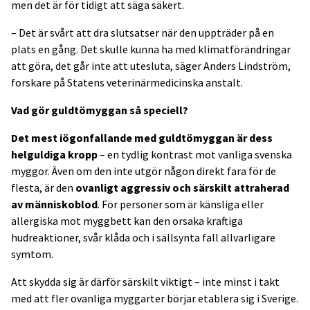
men det är för tidigt att säga säkert.
– Det är svårt att dra slutsatser när den uppträder på en
plats en gång. Det skulle kunna ha med klimatförändringar
att göra, det går inte att utesluta, säger Anders Lindström,
forskare på Statens veterinärmedicinska anstalt.
Vad gör guldtömyggan så speciell?
Det mest iögonfallande med guldtömyggan är dess
helguldiga kropp
– en tydlig kontrast mot vanliga svenska
myggor. Även om den inte utgör någon direkt fara för de
flesta, är den
ovanligt aggressiv och särskilt attraherad
av människoblod
. För personer som är känsliga eller
allergiska mot myggbett kan den orsaka kraftiga
hudreaktioner, svår klåda och i sällsynta fall allvarligare
symtom.
Att skydda sig är därför särskilt viktigt – inte minst i takt
med att fler ovanliga myggarter börjar etablera sig i Sverige.