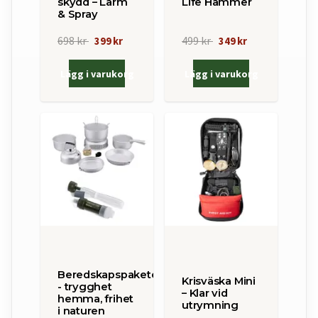
skydd – Larm
Life Hammer
& Spray
698 kr
499 kr
399 kr
349 kr
Lägg i varukorg
Lägg i varukorg
Beredskapspaketet
Krisväska Mini
- trygghet
– Klar vid
hemma, frihet
utrymning
i naturen