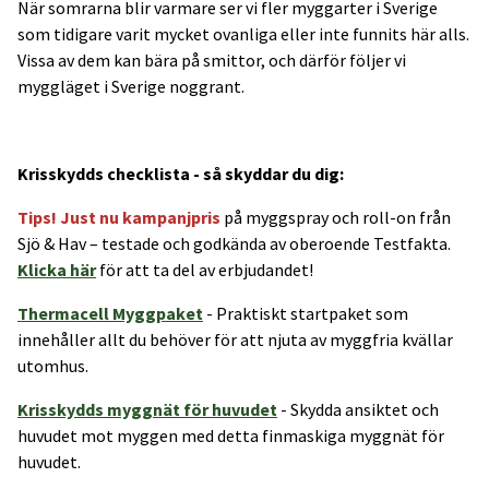
När somrarna blir varmare ser vi fler myggarter i Sverige
som tidigare varit mycket ovanliga eller inte funnits här alls.
Vissa av dem kan bära på smittor, och därför följer vi
myggläget i Sverige noggrant.
Krisskydds checklista - så skyddar du dig:
Tips! Just nu kampanjpris
på myggspray och roll-on från
Sjö & Hav – testade och godkända av oberoende Testfakta.
Klicka här
för att ta del av erbjudandet!
Thermacell Myggpaket
- Praktiskt startpaket som
innehåller allt du behöver för att njuta av myggfria kvällar
utomhus.
Krisskydds myggnät för huvudet
- Skydda ansiktet och
huvudet mot myggen med detta finmaskiga myggnät för
huvudet.