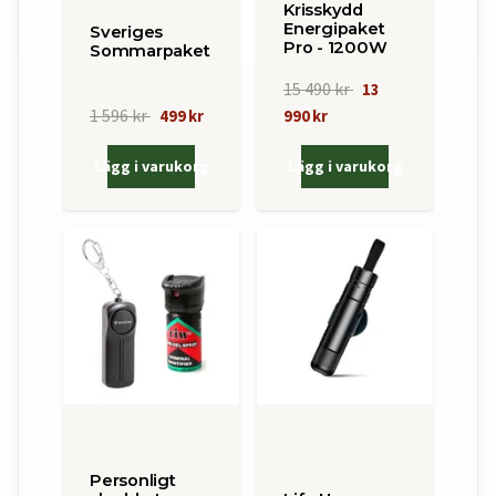
Krisskydd
Energipaket
Sveriges
Pro - 1200W
Sommarpaket
15 490 kr
13
1 596 kr
499 kr
990 kr
Lägg i varukorg
Lägg i varukorg
Personligt