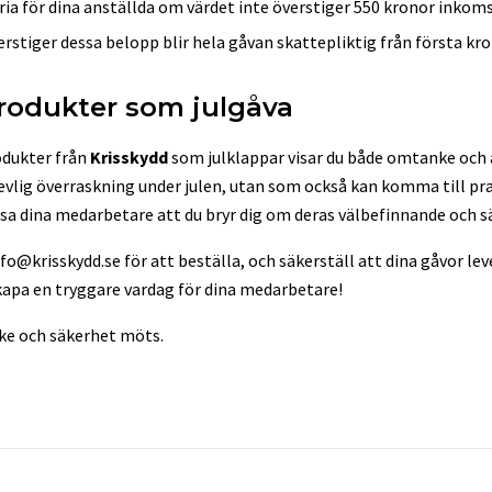
ria för dina anställda om värdet inte överstiger 550 kronor inkom
stiger dessa belopp blir hela gåvan skattepliktig från första kr
produkter som julgåva
odukter från
Krisskydd
som julklappar visar du både omtanke och a
revlig överraskning under julen, utan som också kan komma till pr
isa dina medarbetare att du bryr dig om deras välbefinnande och s
nfo@krisskydd.se
för att beställa, och säkerställ att dina gåvor lever
skapa en tryggare vardag för dina medarbetare!
ke och säkerhet möts.