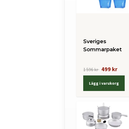
Sveriges
Sommarpaket
499 kr
1 596 kr
Lägg i varukorg