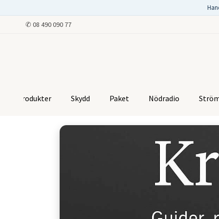
Han
✆
08 490 090 77
Produkter
Skydd
Paket
Nödradio
Strö