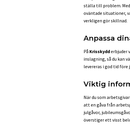
ställa till problem. Me
oväntade situationer, v
verkligen gör skillnad.
Anpassa dina
På
Krisskydd
erbjuder v
inslagning, så du kan vä
levereras i god tid för
Viktig infor
När du som arbetsgivare 
att en gåva från arbets
julgåvor, jubileumsgåv
överstiger ett visst bel