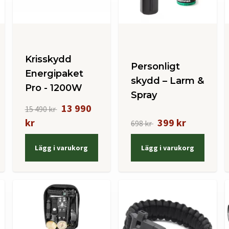
Krisskydd
Personligt
Energipaket
skydd – Larm &
Pro - 1200W
Spray
13 990
15 490 kr
kr
399 kr
698 kr
Lägg i varukorg
Lägg i varukorg