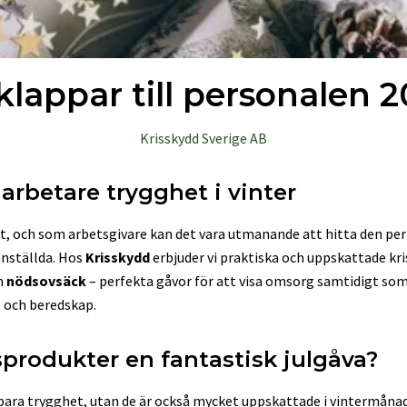
klappar till personalen 
Krisskydd Sverige AB
rbetare trygghet i vinter
t, och som arbetsgivare kan det vara utmanande att hitta den perf
anställda. Hos
Krisskydd
erbjuder vi praktiska och uppskattade k
h
nödsovsäck
– perfekta gåvor för att visa omsorg samtidigt som d
 och beredskap.
isprodukter en fantastisk julgåva?
 bara trygghet, utan de är också mycket uppskattade i vintermåna