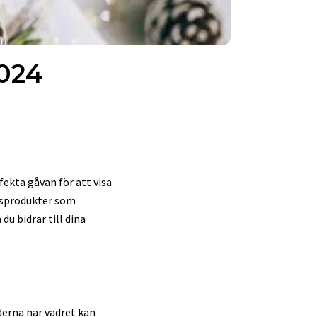
2024
ekta gåvan för att visa
risprodukter som
u bidrar till dina
derna när vädret kan