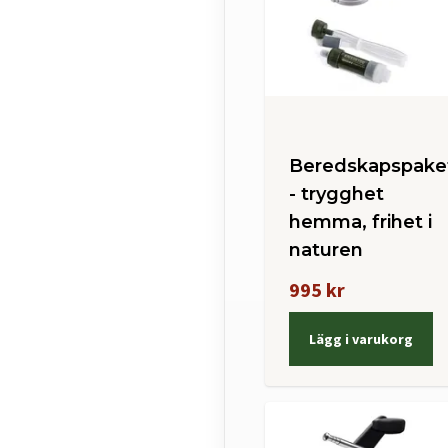
Beredskapspake
- trygghet
hemma, frihet i
naturen
995 kr
Lägg i varukorg