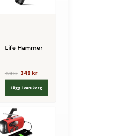
Life Hammer
349 kr
499 kr
Lägg i varukorg