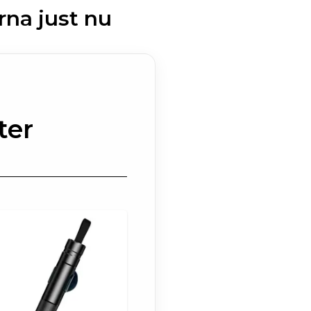
na just nu
ter