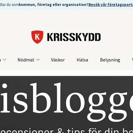
dlar du som
kommun, företag eller organisation?
Besök vår företagsport
m
Nödmat
Väskor
Hälsa
Belysning