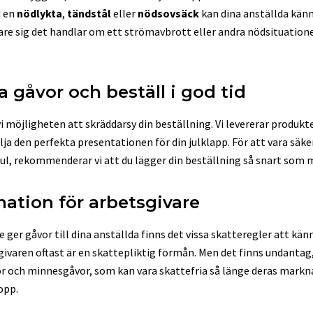
d en
nödlykta
,
tändstål
eller
nödsovsäck
kan dina anställda känn
are sig det handlar om ett strömavbrott eller andra nödsituatione
 gåvor och beställ i god tid
i möjligheten att skräddarsy din beställning. Vi levererar produk
lja den perfekta presentationen för din julklapp. För att vara säke
e jul, rekommenderar vi att du lägger din beställning så snart som m
mation för arbetsgivare
ger gåvor till dina anställda finns det vissa skatteregler att känn
givaren oftast är en skattepliktig förmån. Men det finns undantag,
or och minnesgåvor, som kan vara skattefria så länge deras markn
opp.