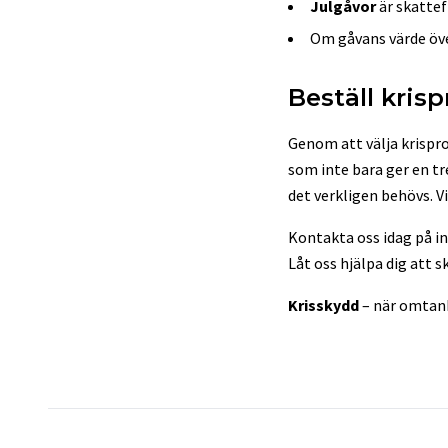
Julgåvor
är skattef
Om gåvans värde över
Beställ kris
Genom att välja krispr
som inte bara ger en t
det verkligen behövs. V
Kontakta oss idag på
i
Låt oss hjälpa dig att 
Krisskydd
– när omtan