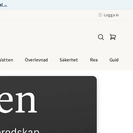
al →
Logga in
Vatten
Överlevnad
Säkerhet
Rea
Guider