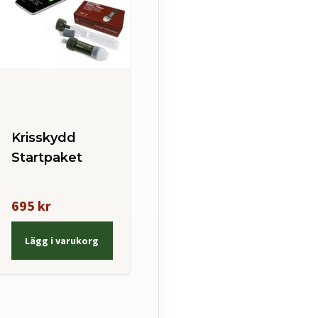
d
Krisskydd
Startpaket
695 kr
Lägg i varukorg