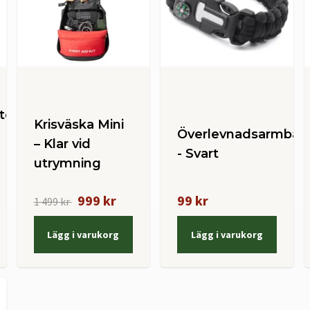
tet
Krisväska Mini
Överlevnadsarmban
– Klar vid
- Svart
utrymning
999 kr
99 kr
1 499 kr
Lägg i varukorg
Lägg i varukorg