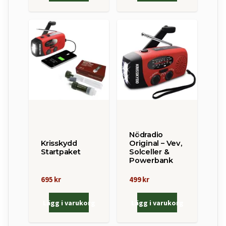
Nödradio
Krisskydd
Original – Vev,
Startpaket
Solceller &
Powerbank
695 kr
499 kr
Lägg i varukorg
Lägg i varukorg