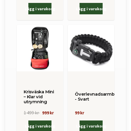
Lägg i varukorg
Lägg i varukorg
Krisväska Mini
Överlevnadsarmband
– Klar vid
- Svart
utrymning
1 499 kr
999 kr
99 kr
Lägg i varukorg
Lägg i varukorg