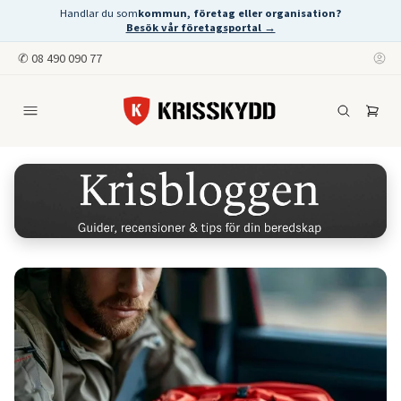
Handlar du som
kommun, företag eller organisation?
Besök vår företagsportal →
✆
08 490 090 77