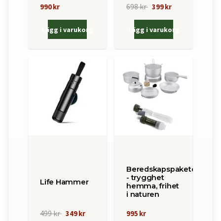
698 kr
990 kr
399 kr
Lägg i varukorg
Lägg i varukorg
Beredskapspaketet
- trygghet
Life Hammer
hemma, frihet
i naturen
499 kr
349 kr
995 kr