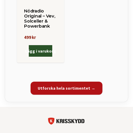
Nödradio
Original – Vev,
Solceller &
Powerbank
499 kr
Lägg i varukorg
Utforska hela sortimentet →