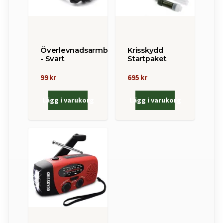
Överlevnadsarmband
Krisskydd
- Svart
Startpaket
99 kr
695 kr
Lägg i varukorg
Lägg i varukorg