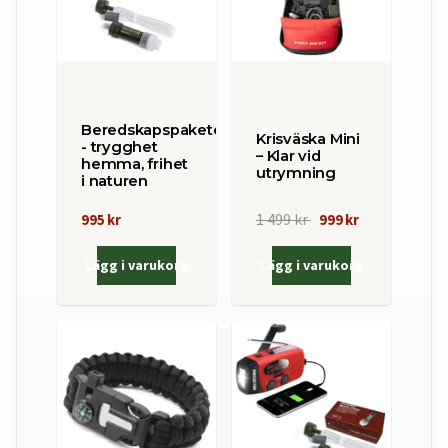
Beredskapspaketet
Krisväska Mini
- trygghet
– Klar vid
hemma, frihet
utrymning
i naturen
1 499 kr
995 kr
999 kr
Lägg i varukorg
Lägg i varukorg