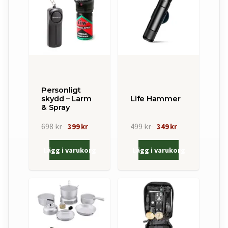
Personligt
skydd – Larm
Life Hammer
& Spray
698 kr
499 kr
399 kr
349 kr
Lägg i varukorg
Lägg i varukorg