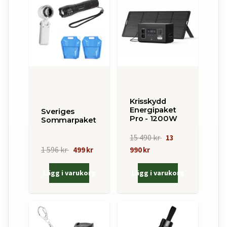
Krisskydd
Energipaket
Sveriges
Pro - 1200W
Sommarpaket
15 490 kr
13
1 596 kr
499 kr
990 kr
Lägg i varukorg
Lägg i varukorg