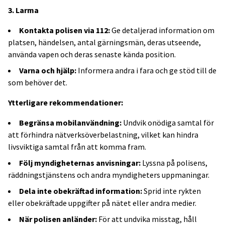
3. Larma
Kontakta polisen via 112:
Ge detaljerad information om
platsen, händelsen, antal gärningsmän, deras utseende,
använda vapen och deras senaste kända position.
Varna och hjälp:
Informera andra i fara och ge stöd till de
som behöver det.
Ytterligare rekommendationer:
Begränsa mobilanvändning:
Undvik onödiga samtal för
att förhindra nätverksöverbelastning, vilket kan hindra
livsviktiga samtal från att komma fram.
Följ myndigheternas anvisningar:
Lyssna på polisens,
räddningstjänstens och andra myndigheters uppmaningar.
Dela inte obekräftad information:
Sprid inte rykten
eller obekräftade uppgifter på nätet eller andra medier.
När polisen anländer:
För att undvika misstag, håll