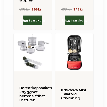
& Spray
698 kr
499 kr
399 kr
349 kr
Lägg i varukorg
Lägg i varukorg
Beredskapspaketet
Krisväska Mini
- trygghet
– Klar vid
hemma, frihet
utrymning
i naturen