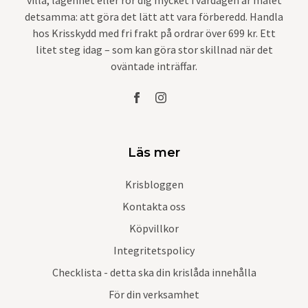
villa, lägenhet eller rör dig mycket i vardagen är målet
detsamma: att göra det lätt att vara förberedd. Handla
hos Krisskydd med fri frakt på ordrar över 699 kr. Ett
litet steg idag – som kan göra stor skillnad när det
oväntade inträffar.
Läs mer
Krisbloggen
Kontakta oss
Köpvillkor
Integritetspolicy
Checklista - detta ska din krislåda innehålla
För din verksamhet