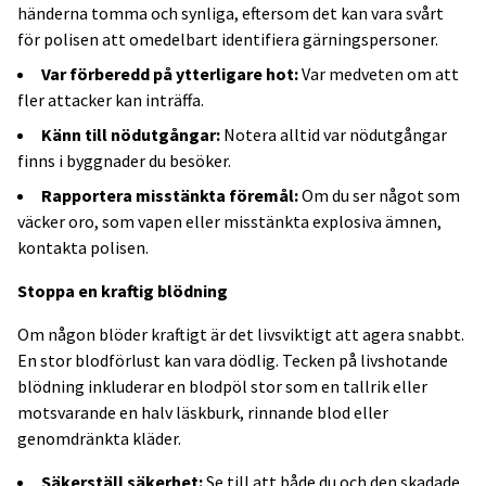
händerna tomma och synliga, eftersom det kan vara svårt
för polisen att omedelbart identifiera gärningspersoner.
Var förberedd på ytterligare hot:
Var medveten om att
fler attacker kan inträffa.
Känn till nödutgångar:
Notera alltid var nödutgångar
finns i byggnader du besöker.
Rapportera misstänkta föremål:
Om du ser något som
väcker oro, som vapen eller misstänkta explosiva ämnen,
kontakta polisen.
Stoppa en kraftig blödning
Om någon blöder kraftigt är det livsviktigt att agera snabbt.
En stor blodförlust kan vara dödlig. Tecken på livshotande
blödning inkluderar en blodpöl stor som en tallrik eller
motsvarande en halv läskburk, rinnande blod eller
genomdränkta kläder.
Säkerställ säkerhet:
Se till att både du och den skadade