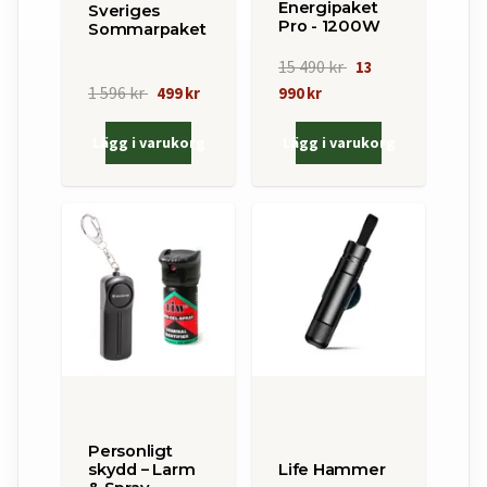
Energipaket
Sveriges
Pro - 1200W
Sommarpaket
15 490 kr
13
1 596 kr
499 kr
990 kr
Lägg i varukorg
Lägg i varukorg
Personligt
skydd – Larm
Life Hammer