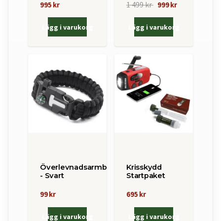
1 499 kr
995 kr
999 kr
Lägg i varukorg
Lägg i varukorg
Överlevnadsarmband
Krisskydd
- Svart
Startpaket
99 kr
695 kr
Lägg i varukorg
Lägg i varukorg