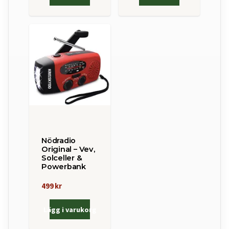
Nödradio
Original – Vev,
Solceller &
Powerbank
499 kr
Lägg i varukorg