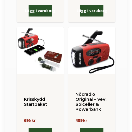
Lägg i varukorg
Lägg i varukorg
Nödradio
Krisskydd
Original – Vev,
Startpaket
Solceller &
Powerbank
695 kr
499 kr