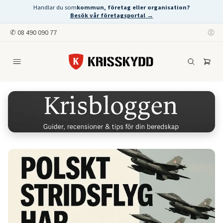
Handlar du som
kommun, företag eller organisation?
Besök vår företagsportal →
✆
08 490 090 77