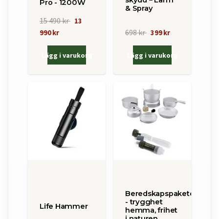
skydd – Larm
Pro - 1200W
& Spray
15 490 kr
13
698 kr
990 kr
399 kr
Lägg i varukorg
Lägg i varukorg
Beredskapspaketet
- trygghet
Life Hammer
hemma, frihet
i naturen