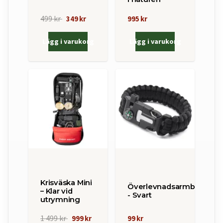
499 kr
349 kr
995 kr
Lägg i varukorg
Lägg i varukorg
Krisväska Mini
Överlevnadsarmband
– Klar vid
- Svart
utrymning
1 499 kr
999 kr
99 kr