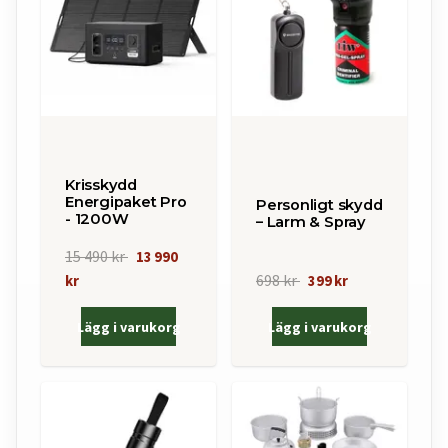
Krisskydd
Energipaket Pro
Personligt skydd
- 1200W
– Larm & Spray
15 490 kr
13 990
698 kr
kr
399 kr
Lägg i varukorg
Lägg i varukorg