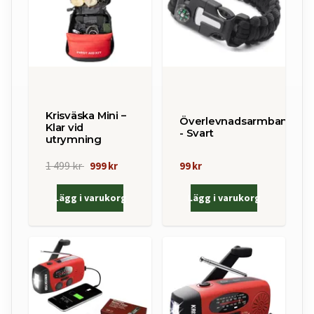
Krisväska Mini –
Överlevnadsarmband
Klar vid
- Svart
utrymning
1 499 kr
999 kr
99 kr
Lägg i varukorg
Lägg i varukorg