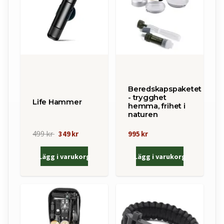
Beredskapspaketet
- trygghet
Life Hammer
hemma, frihet i
naturen
499 kr
349 kr
995 kr
Lägg i varukorg
Lägg i varukorg