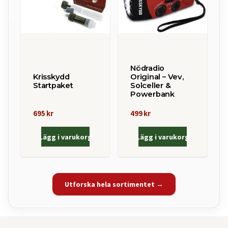
Nödradio
Krisskydd
Original – Vev,
Startpaket
Solceller &
Powerbank
695 kr
499 kr
Lägg i varukorg
Lägg i varukorg
Utforska hela sortimentet →