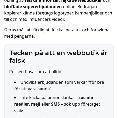
ökning av
falska annonser
,
fejkade webbutiker
och
bluffade supererbjudanden
online. Bedragare
kopierar kända företags logotyper, kampanjbilder och
till och med influencers videor.
Deras mål: att få dig att klicka, betala – och försvinna
med pengarna.
Tecken på att en webbutik är
falsk
Polisen tipsar om att alltid:
Undvika erbjudanden som verkar "för bra
för att vara sanna"
Inte klicka på annonslänkar i
sociala
medier
,
mejl
eller
SMS
– sök upp företaget
själv