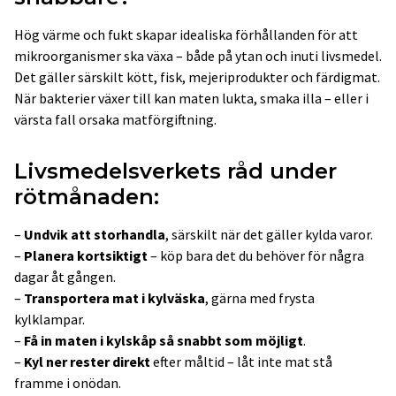
Hög värme och fukt skapar idealiska förhållanden för att
mikroorganismer ska växa – både på ytan och inuti livsmedel.
Det gäller särskilt kött, fisk, mejeriprodukter och färdigmat.
När bakterier växer till kan maten lukta, smaka illa – eller i
värsta fall orsaka matförgiftning.
Livsmedelsverkets råd under
rötmånaden:
–
Undvik att storhandla
, särskilt när det gäller kylda varor.
–
Planera kortsiktigt
– köp bara det du behöver för några
dagar åt gången.
–
Transportera mat i kylväska
, gärna med frysta
kylklampar.
–
Få in maten i kylskåp så snabbt som möjligt
.
–
Kyl ner rester direkt
efter måltid – låt inte mat stå
framme i onödan.