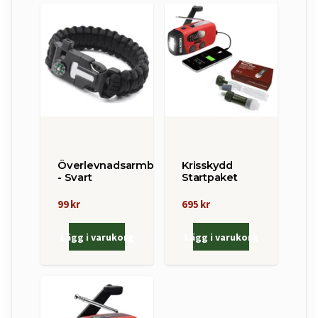
Överlevnadsarmband
Krisskydd
- Svart
Startpaket
99 kr
695 kr
Lägg i varukorg
Lägg i varukorg