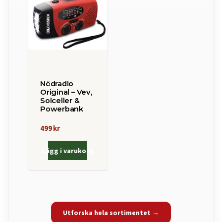
Nödradio
Original – Vev,
Solceller &
Powerbank
499 kr
Lägg i varukorg
Utforska hela sortimentet →