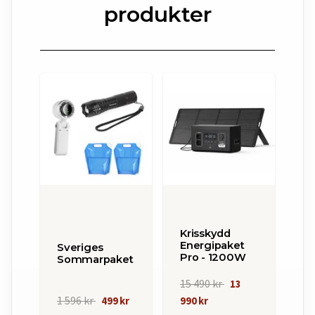
produkter
Krisskydd
Energipaket
Sveriges
Pro - 1200W
Sommarpaket
15 490 kr
13
1 596 kr
499 kr
990 kr