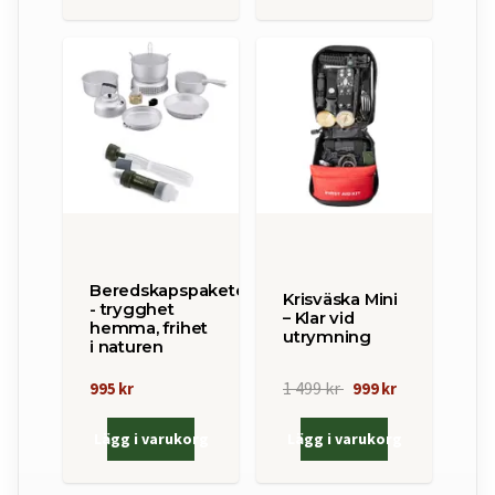
Beredskapspaketet
Krisväska Mini
- trygghet
– Klar vid
hemma, frihet
utrymning
i naturen
1 499 kr
995 kr
999 kr
Lägg i varukorg
Lägg i varukorg