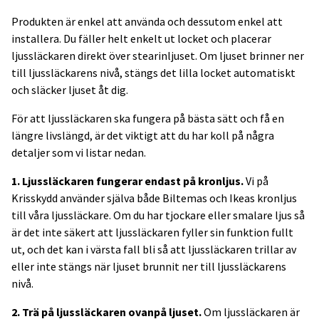
Produkten är enkel att använda och dessutom enkel att
installera. Du fäller helt enkelt ut locket och placerar
ljussläckaren direkt över stearinljuset. Om ljuset brinner ner
till ljussläckarens nivå, stängs det lilla locket automatiskt
och släcker ljuset åt dig.
För att ljussläckaren ska fungera på bästa sätt och få en
längre livslängd, är det viktigt att du har koll på några
detaljer som vi listar nedan.
1. Ljussläckaren fungerar endast på kronljus.
Vi på
Krisskydd använder själva både Biltemas och Ikeas kronljus
till våra ljussläckare. Om du har tjockare eller smalare ljus så
är det inte säkert att ljussläckaren fyller sin funktion fullt
ut, och det kan i värsta fall bli så att ljussläckaren trillar av
eller inte stängs när ljuset brunnit ner till ljussläckarens
nivå.
2. Trä på ljussläckaren ovanpå ljuset.
Om ljussläckaren är