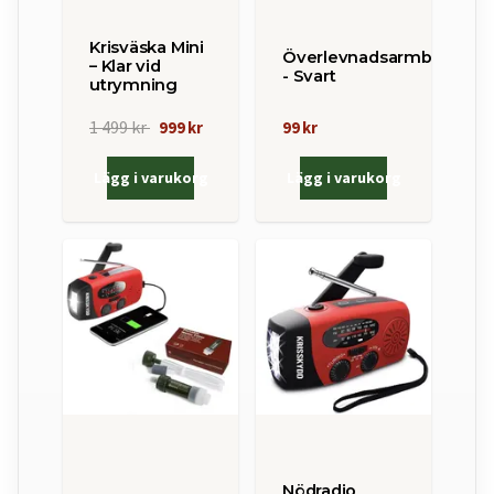
Krisväska Mini
Överlevnadsarmband
– Klar vid
- Svart
utrymning
1 499 kr
999 kr
99 kr
Lägg i varukorg
Lägg i varukorg
Nödradio