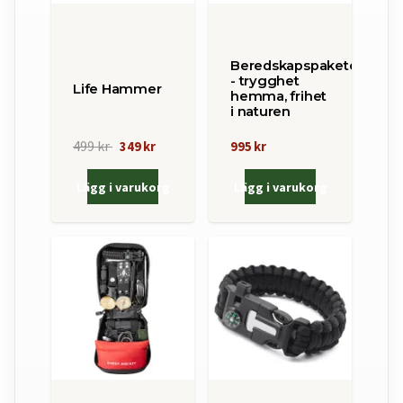
Beredskapspaketet
- trygghet
Life Hammer
hemma, frihet
i naturen
499 kr
349 kr
995 kr
Lägg i varukorg
Lägg i varukorg