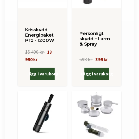
Krisskydd
Personligt
Energipaket
skydd – Larm
Pro - 1200W
& Spray
15 490 kr
13
698 kr
990 kr
399 kr
Lägg i varukorg
Lägg i varukorg