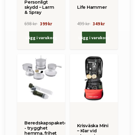
Personligt
skydd – Larm
Life Hammer
& Spray
698 kr
499 kr
399 kr
349 kr
Lägg i varukorg
Lägg i varukorg
Beredskapspaketet
Krisväska Mini
- trygghet
– Klar vid
hemma, frihet