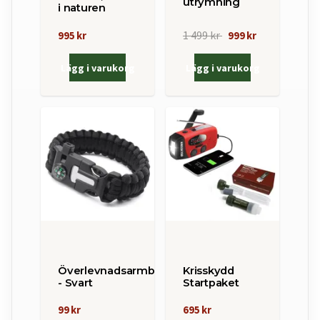
utrymning
i naturen
1 499 kr
995 kr
999 kr
Lägg i varukorg
Lägg i varukorg
Överlevnadsarmband
Krisskydd
- Svart
Startpaket
99 kr
695 kr