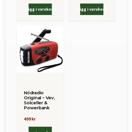
Lägg i varukorg
Lägg i varukorg
Nödradio
Original – Vev,
Solceller &
Powerbank
499 kr