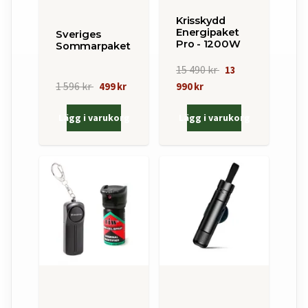
Krisskydd
Energipaket
Sveriges
Pro - 1200W
Sommarpaket
15 490 kr
13
1 596 kr
499 kr
990 kr
Lägg i varukorg
Lägg i varukorg