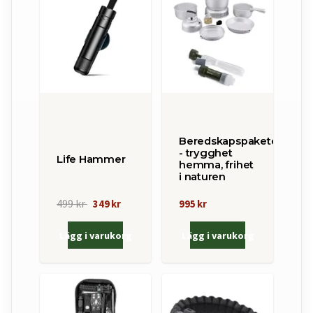
Beredskapspaketet
- trygghet
Life Hammer
hemma, frihet
i naturen
499 kr
349 kr
995 kr
Lägg i varukorg
Lägg i varukorg