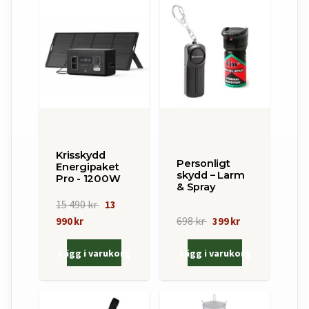
Krisskydd
Personligt
Energipaket
skydd – Larm
Pro - 1200W
& Spray
15 490 kr
13
698 kr
990 kr
399 kr
Lägg i varukorg
Lägg i varukorg