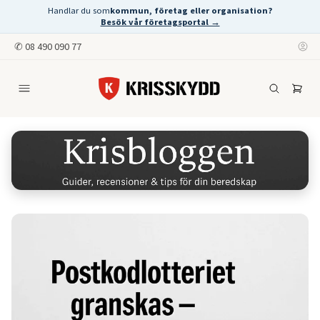
Handlar du som
kommun, företag eller organisation?
Besök vår företagsportal →
✆
08 490 090 77