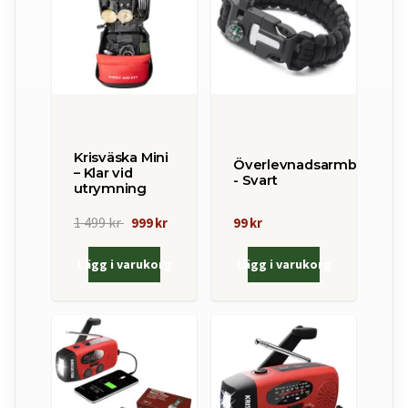
Krisväska Mini
Överlevnadsarmband
– Klar vid
- Svart
utrymning
1 499 kr
999 kr
99 kr
Lägg i varukorg
Lägg i varukorg