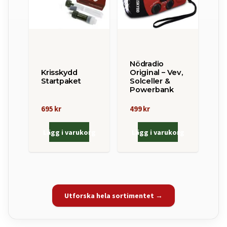
Nödradio
Krisskydd
Original – Vev,
Startpaket
Solceller &
Powerbank
695 kr
499 kr
Lägg i varukorg
Lägg i varukorg
Utforska hela sortimentet →