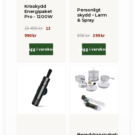
Krisskydd
Personligt
Energipaket
skydd – Larm
Pro - 1200W
& Spray
15 490 kr
13
698 kr
990 kr
399 kr
Lägg i varukorg
Lägg i varukorg
Beredskapspaketet