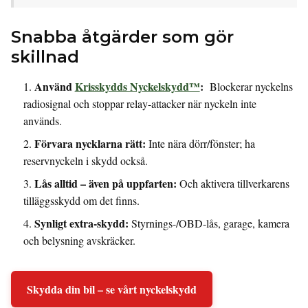
Snabba åtgärder som gör
skillnad
Använd
Krisskydds Nyckelskydd™
:
Blockerar nyckelns
radiosignal och stoppar relay-attacker när nyckeln inte
används.
Förvara nycklarna rätt:
Inte nära dörr/fönster; ha
reservnyckeln i skydd också.
Lås alltid – även på uppfarten:
Och aktivera tillverkarens
tilläggsskydd om det finns.
Synligt extra-skydd:
Styrnings-/OBD-lås, garage, kamera
och belysning avskräcker.
Skydda din bil – se vårt nyckelskydd