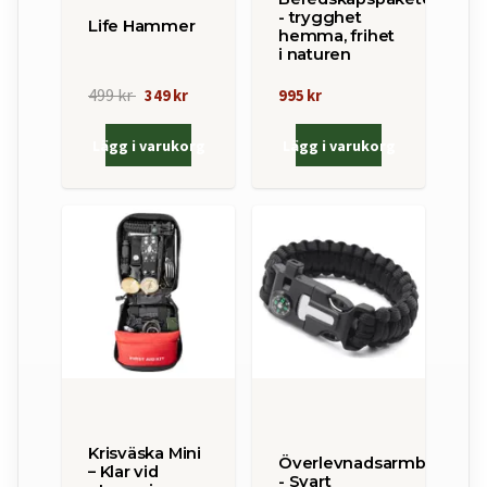
- trygghet
Life Hammer
hemma, frihet
i naturen
499 kr
349 kr
995 kr
Lägg i varukorg
Lägg i varukorg
Krisväska Mini
Överlevnadsarmband
– Klar vid
- Svart