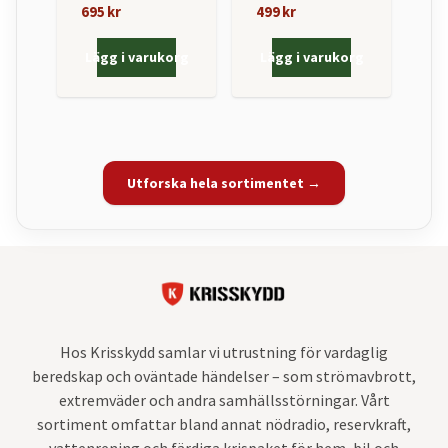
695 kr
499 kr
Lägg i varukorg
Lägg i varukorg
Utforska hela sortimentet →
Hos Krisskydd samlar vi utrustning för vardaglig
beredskap och oväntade händelser – som strömavbrott,
extremväder och andra samhällsstörningar. Vårt
sortiment omfattar bland annat nödradio, reservkraft,
vattenrening och färdiga krispaket för hem, bil och