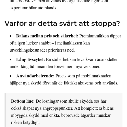
till
200 000 kr
, men används av organiserade ligor som
exporterar bilar utomlands.
Varför är detta svårt att stoppa?
Balans mellan pris och säkerhet:
Premiummärken täpper
ofta igen luckor snabbt – i mellanklassen kan
utvecklingskostnader prioriteras ned.
Lång livscykel:
En sårbarhet kan leva kvar i årsmodeller
under lång tid innan den försvinner i nya versioner.
Användarbeteende:
Precis som på mobilmarknaden
hjälper nya skydd först när de faktiskt aktiveras och används.
Bottom line:
De lösningar som skulle skydda oss har
också skapat nya angreppspunkter. Att komplettera bilens
inbyggda skydd med enkla, beprövade åtgärder minskar
risken betydligt.