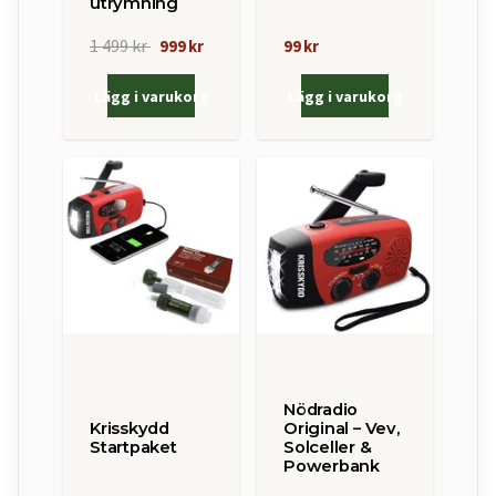
utrymning
1 499 kr
999 kr
99 kr
Lägg i varukorg
Lägg i varukorg
Nödradio
Krisskydd
Original – Vev,
Startpaket
Solceller &
Powerbank