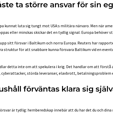
te ta större ansvar för sin e
opa kunnat luta sig tungt mot USA:s militära närvaro. Men när am
ppas eller minskas skickar det en tydlig signal: Europa behöver st
upp sitt försvar i Baltikum och norra Europa. Reuters har rappor
ära struktur för att snabbare kunna försvara Baltikum vid en event
dlar detta inte om att spekulera i krig. Det handlar om att förstå
, cyberattacker, störda leveranser, elavbrott, betalningsproblem 
håll förväntas klara sig själva
försvar är tydlig: hemberedskap innebär att du har det du och din