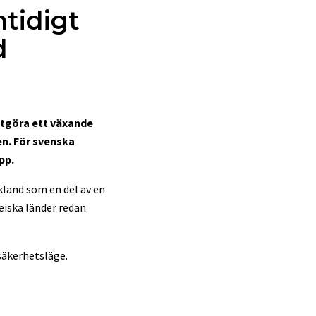
tidigt
d
utgöra ett växande
en. För svenska
pp.
kland som en del av en
eiska länder redan
 säkerhetsläge.