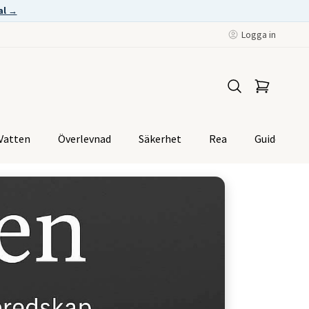
al →
Logga in
Vatten
Överlevnad
Säkerhet
Rea
Guider