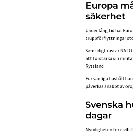
Europa mås
säkerhet
Under lång tid har Eur
truppförflyttningar sto
Samtidigt rustar NATO 
att förstärka sin milit
Ryssland.
För vanliga hushåll han
påverkas snabbt av oro
Svenska hus
dagar
Myndigheten för civilt 