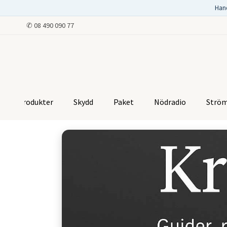
Han
✆
08 490 090 77
Produkter
Skydd
Paket
Nödradio
Strö