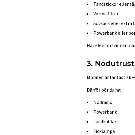
Tändstickor eller t
Varma filtar
Sovsäck eller extra 
Powerbank eller po
När elen försvinner mä
3. Nödutrust
Mobilen är fantastisk — 
Därför bör du ha:
Nödradio
Powerbank
Laddkablar
Ficklampa