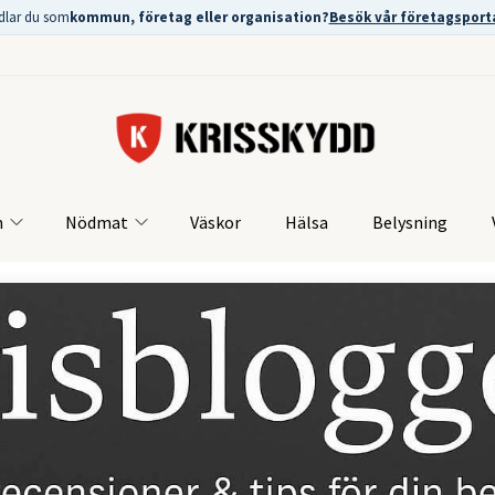
dlar du som
kommun, företag eller organisation?
Besök vår företagsport
m
Nödmat
Väskor
Hälsa
Belysning