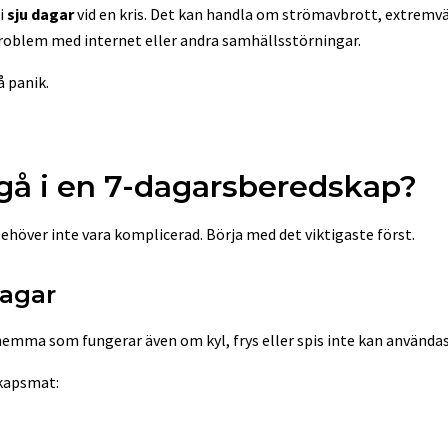
 i
sju dagar
vid en kris. Det kan handla om strömavbrott, extremvä
roblem med internet eller andra samhällsstörningar.
å panik.
ngå i en 7-dagarsberedskap?
höver inte vara komplicerad. Börja med det viktigaste först.
dagar
hemma som fungerar även om kyl, frys eller spis inte kan användas
kapsmat: