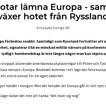
otar lämna Europa - sam
växer hotet från Rysslan
Krisskydd Sverige AB
pa förändras snabbt. Samtidigt som Ryssland fortsätter att 
het, signalerar USA en minskad militär närvaro på kontinent
t tydligt: hemberedskap är inte längre något man kan skjuta u
 stoppat planerade amerikanska utplaceringar till Polen och Tys
tära närvaro i Europa. Beskedet kommer i ett läge där flera europ
 ett större ansvar för sin egen säkerhet.
got händer i morgon. Men det betyder att Europa går in i ett nytt
läge räcker det inte att tänka: “det löser sig nog”.