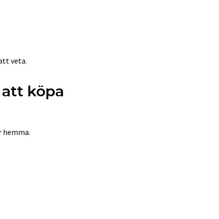
att veta.
 att köpa
ar hemma.