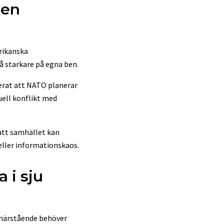
gen
erikanska
å starkare på egna ben.
terat att NATO planerar
uell konflikt med
 att samhället kan
eller informationskaos.
 i sju
a närstående behöver