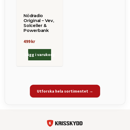
Nödradio
Original – Vev,
Solceller &
Powerbank
499 kr
Lägg i varukorg
Utforska hela sortimentet →