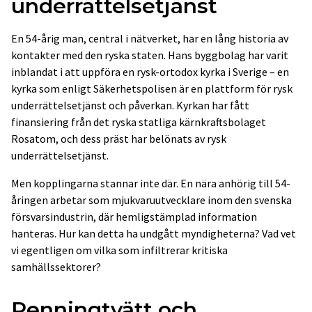
underrättelsetjänst
En 54-årig man, central i nätverket, har en lång historia av
kontakter med den ryska staten. Hans byggbolag har varit
inblandat i att uppföra en rysk-ortodox kyrka i Sverige – en
kyrka som enligt Säkerhetspolisen är en plattform för rysk
underrättelsetjänst och påverkan. Kyrkan har fått
finansiering från det ryska statliga kärnkraftsbolaget
Rosatom, och dess präst har belönats av rysk
underrättelsetjänst.
Men kopplingarna stannar inte där. En nära anhörig till 54-
åringen arbetar som mjukvaruutvecklare inom den svenska
försvarsindustrin, där hemligstämplad information
hanteras. Hur kan detta ha undgått myndigheterna? Vad vet
vi egentligen om vilka som infiltrerar kritiska
samhällssektorer?
Penningtvätt och