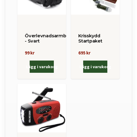
Överlevnadsarmband
Krisskydd
- Svart
Startpaket
99 kr
695 kr
Lägg i varukorg
Lägg i varukorg