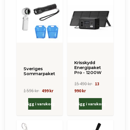
Krisskydd
Energipaket
Sveriges
Pro - 1200W
Sommarpaket
15 490 kr
13
1 596 kr
499 kr
990 kr
Lägg i varukorg
Lägg i varukorg