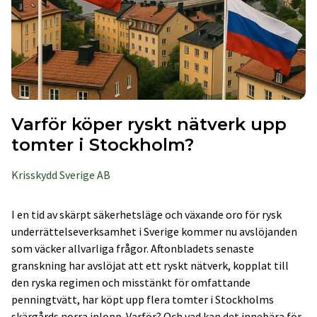
Varför köper ryskt nätverk upp
tomter i Stockholm?
Krisskydd Sverige AB
I en tid av skärpt säkerhetsläge och växande oro för rysk
underrättelseverksamhet i Sverige kommer nu avslöjanden
som väcker allvarliga frågor. Aftonbladets senaste
granskning har avslöjat att ett ryskt nätverk, kopplat till
den ryska regimen och misstänkt för omfattande
penningtvätt, har köpt upp flera tomter i Stockholms
skärgårds norra inlopp. Varför? Och vad kan det innebära för