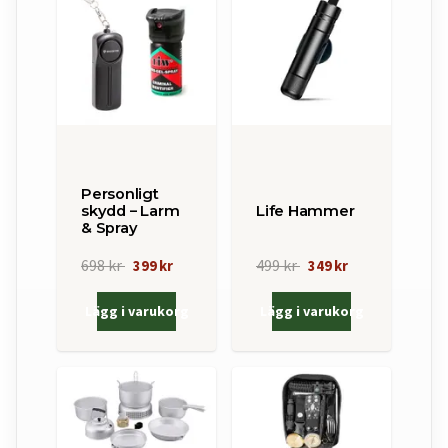
Personligt
skydd – Larm
Life Hammer
& Spray
698 kr
499 kr
399 kr
349 kr
Lägg i varukorg
Lägg i varukorg