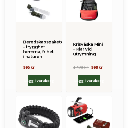
Beredskapspaketet
Krisväska Mini
- trygghet
– Klar vid
hemma, frihet
utrymning
i naturen
1 499 kr
995 kr
999 kr
Lägg i varukorg
Lägg i varukorg