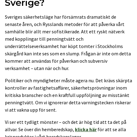
Sverige?
Sveriges säkerhetsläge har försämrats dramatiskt de
senaste åren, och Rysslands metoder för att påverka vårt
samhälle blir allt mer sofistikerade. Att ett ryskt nätverk
med kopplingar till penningtvätt och
underrättelseverksamhet har köpt tomter i Stockholms
skärgård kan inte ses som en slump. Frågan är inte om detta
kommer att användas för påverkan och subversiv
verksamhet – utan när och hur.
Politiker och myndigheter måste agera nu. Det krävs skärpta
kontroller av fastighetsaffärer, säkerhetsprövningar inom
kritiska branscher och en kraftfull uppföljning av misstänkt
penningtvätt. Om vi ignorerar detta varningstecken riskerar
vi att vakna upp för sent.
Vi ser ett tydligt mönster – och det är hög tid att ta det på
allvar. Se över din hemberedskap,
klicka här
för att se alla
krisprodukter i vårt beredskapslager.