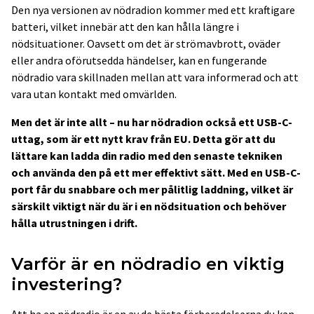
Den nya versionen av nödradion kommer med ett kraftigare
batteri, vilket innebär att den kan hålla längre i
nödsituationer. Oavsett om det är strömavbrott, oväder
eller andra oförutsedda händelser, kan en fungerande
nödradio vara skillnaden mellan att vara informerad och att
vara utan kontakt med omvärlden.
Men det är inte allt – nu har nödradion också ett USB-C-
uttag, som är ett nytt krav från EU. Detta gör att du
lättare kan ladda din radio med den senaste tekniken
och använda den på ett mer effektivt sätt. Med en USB-C-
port får du snabbare och mer pålitlig laddning, vilket är
särskilt viktigt när du är i en nödsituation och behöver
hålla utrustningen i drift.
Varför är en nödradio en viktig
investering?
Att ha en nödradio är en av de bästa förberedelserna du kan