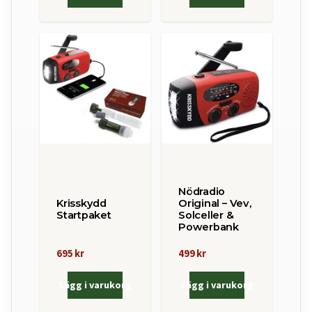
Nödradio
Krisskydd
Original – Vev,
Startpaket
Solceller &
Powerbank
695 kr
499 kr
Lägg i varukorg
Lägg i varukorg