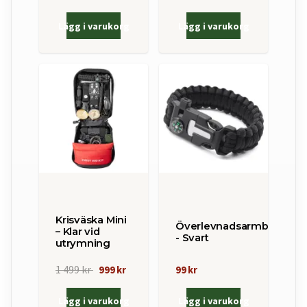
Lägg i varukorg
Lägg i varukorg
Krisväska Mini
Överlevnadsarmband
– Klar vid
- Svart
utrymning
1 499 kr
999 kr
99 kr
Lägg i varukorg
Lägg i varukorg