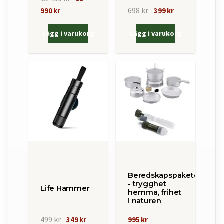
698 kr
990 kr
399 kr
Lägg i varukorg
Lägg i varukorg
Beredskapspaketet
- trygghet
Life Hammer
hemma, frihet
i naturen
499 kr
349 kr
995 kr