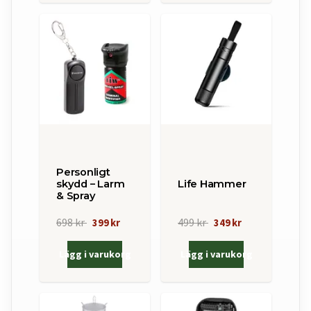
Personligt
skydd – Larm
Life Hammer
& Spray
698 kr
499 kr
399 kr
349 kr
Lägg i varukorg
Lägg i varukorg