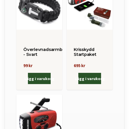
Överlevnadsarmband
Krisskydd
- Svart
Startpaket
99 kr
695 kr
Lägg i varukorg
Lägg i varukorg