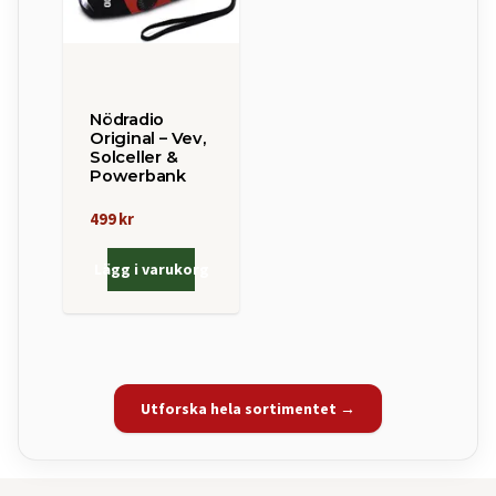
Nödradio
Original – Vev,
Solceller &
Powerbank
499 kr
Lägg i varukorg
Utforska hela sortimentet →