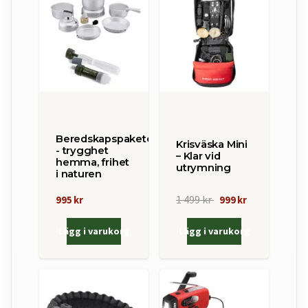
Beredskapspaketet
Krisväska Mini
- trygghet
– Klar vid
hemma, frihet
utrymning
i naturen
1 499 kr
995 kr
999 kr
Lägg i varukorg
Lägg i varukorg