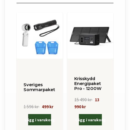
Krisskydd
Energipaket
Sveriges
Pro - 1200W
Sommarpaket
15 490 kr
13
1 596 kr
499 kr
990 kr
Lägg i varukorg
Lägg i varukorg