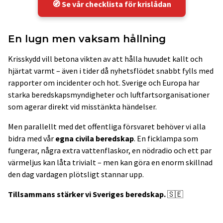
🧭 Se vår checklista för krislådan
En lugn men vaksam hållning
Krisskydd vill betona vikten av att hålla huvudet kallt och
hjärtat varmt – även i tider då nyhetsflödet snabbt fylls med
rapporter om incidenter och hot. Sverige och Europa har
starka beredskapsmyndigheter och luftfartsorganisationer
som agerar direkt vid misstänkta händelser.
Men parallellt med det offentliga försvaret behöver vi alla
bidra med vår
egna civila beredskap
. En ficklampa som
fungerar, några extra vattenflaskor, en nödradio och ett par
värmeljus kan låta trivialt – men kan göra en enorm skillnad
den dag vardagen plötsligt stannar upp.
Tillsammans stärker vi Sveriges beredskap.
🇸🇪