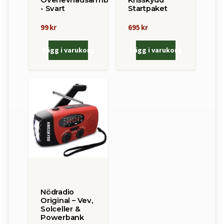
- Svart
Startpaket
99 kr
695 kr
Lägg i varukorg
Lägg i varukorg
Nödradio
Original – Vev,
Solceller &
Powerbank