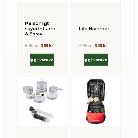
Personligt
skydd – Larm
Life Hammer
& Spray
698 kr
499 kr
399 kr
349 kr
Lägg i varukorg
Lägg i varukorg