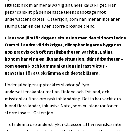
situation som är mer allvarlig än under kalla kriget. Han
pekar särskilt på den senaste tidens sabotage mot
undervattenskablar i Östersjön, som han menar inte är en
slump utan en del av en större oroande trend.
Claesson jämför dagens situation med den tid som ledde
fram till andra världskriget, där spänningarna byggdes
upp gradvis och oförutsägbarheten var hög. Enligt
honom har vi nu en liknande situation, där sårbarheter –
som energi- och kommunikationsinfrastruktur –
utnyttjas för att skrämma och destabilisera.
Under julhelgen upptäcktes skador på fyra
undervattenskablar mellan Finland och Estland, och
misstankar finns om rysk inblandning. Detta har väckt oro
bland flera länder, inklusive Nato, som nu planerar för en
större insats i Östersjön.
Trots denna oro understryker Claesson att vi svenskar inte