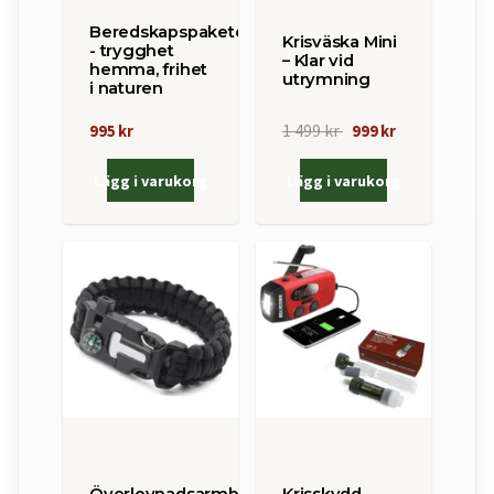
Beredskapspaketet
Krisväska Mini
- trygghet
– Klar vid
hemma, frihet
utrymning
i naturen
1 499 kr
995 kr
999 kr
Lägg i varukorg
Lägg i varukorg
Överlevnadsarmband
Krisskydd