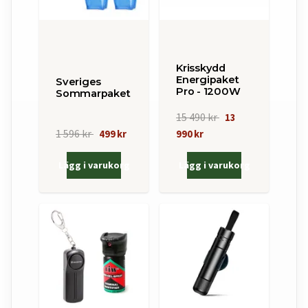
Krisskydd
Energipaket
Sveriges
Pro - 1200W
Sommarpaket
15 490 kr
13
1 596 kr
499 kr
990 kr
Lägg i varukorg
Lägg i varukorg