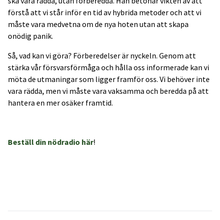
ska vara rädda, utan förberedda. Han betonar vikten av att
förstå att vi står inför en tid av hybrida metoder och att vi
måste vara medvetna om de nya hoten utan att skapa
onödig panik.
Så, vad kan vi göra? Förberedelser är nyckeln. Genom att
stärka vår försvarsförmåga och hålla oss informerade kan vi
möta de utmaningar som ligger framför oss. Vi behöver inte
vara rädda, men vi måste vara vaksamma och beredda på att
hantera en mer osäker framtid.
Beställ din nödradio här
!