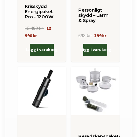
Krisskydd
Personligt
Energipaket
skydd – Larm
Pro - 1200W
& Spray
15 490 kr
13
698 kr
990 kr
399 kr
Lägg i varukorg
Lägg i varukorg
Beredskapspaketet