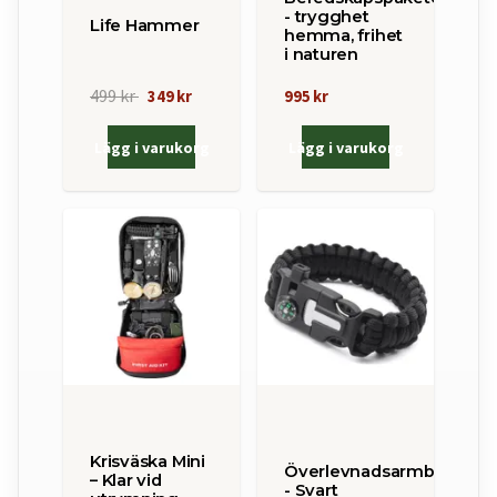
- trygghet
Life Hammer
hemma, frihet
i naturen
499 kr
349 kr
995 kr
Lägg i varukorg
Lägg i varukorg
Krisväska Mini
Överlevnadsarmband
– Klar vid
- Svart