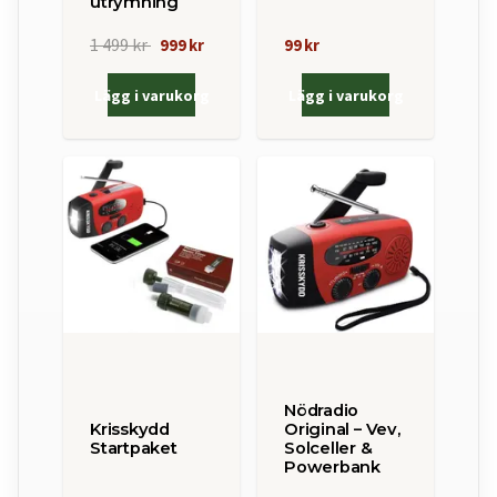
utrymning
1 499 kr
999 kr
99 kr
Lägg i varukorg
Lägg i varukorg
Nödradio
Krisskydd
Original – Vev,
Startpaket
Solceller &
Powerbank