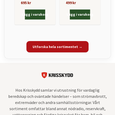
695 kr
499 kr
Lägg i varukorg
Lägg i varukorg
Utforska hela sortimentet →
Hos Krisskydd samlar vi utrustning för vardaglig
beredskap och oväntade händelser – som strömavbrott,
extremväder och andra samhällsstörningar. Vårt
sortiment omfattar bland annat nödradio, reservkraft,
vattenrening och färdiga krispaket för hem, bil och