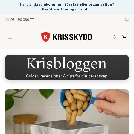
Handlar du som
kommun, företag eller organisation?
Besök vår företagsportal →
✆
08 490 090 77