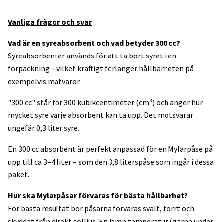
Vanliga frågor och svar
Vad är en syreabsorbent och vad betyder 300 cc?
Syreabsorbenter används för att ta bort syret i en
förpackning – vilket kraftigt förlänger hållbarheten på
exempelvis matvaror.
"300 cc" står för 300 kubikcentimeter (cm³) och anger hur
mycket syre varje absorbent kan ta upp. Det motsvarar
ungefär 0,3 liter syre.
En 300 cc absorbent är perfekt anpassad för en Mylarpåse på
upp till ca 3–4 liter – som den 3,8 literspåse som ingår i dessa
paket.
Hur ska Mylarpåsar förvaras för bästa hållbarhet?
För bästa resultat bör påsarna förvaras svalt, torrt och
skyddat från direkt solljus. En jämn temperatur (gärna under