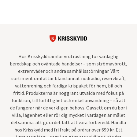
Hos Krisskydd samlar vi utrustning för vardaglig
beredskap och oväntade händelser – som strömavbrott,
extremväder och andra samhällsstörningar. Vårt
sortiment omfattar bland annat nödradio, reservkraft,
vattenrening och färdiga krispaket för hem, bil och
fritid. Produkterna är noggrant utvalda med fokus på
funktion, tillförlitlighet och enkel användning – så att
de fungerar när de verkligen behövs. Oavsett om du bor i
villa, lägenhet eller rör dig mycket i vardagen är målet
detsamma: att göra det lätt att vara förberedd. Handla
hos Krisskydd med fri frakt på ordrar över 699 kr. Ett
litet steg idag – som kan göra stor skillnad när det