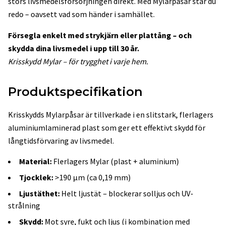
störs livsmedelsförsörjningen direkt. Med Mylarpåsar står du
redo – oavsett vad som händer i samhället.
Försegla enkelt med strykjärn eller plattång – och
skydda dina livsmedel i upp till 30 år.
Krisskydd Mylar – för trygghet i varje hem.
Produktspecifikation
Krisskydds Mylarpåsar är tillverkade i en slitstark, flerlagers
aluminiumlaminerad plast som ger ett effektivt skydd för
långtidsförvaring av livsmedel.
Material:
Flerlagers Mylar (plast + aluminium)
Tjocklek:
>190 µm (ca 0,19 mm)
Ljustäthet:
Helt ljustät – blockerar solljus och UV-
strålning
Skydd:
Mot syre, fukt och ljus (i kombination med