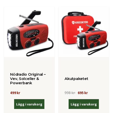
Nödradio Original –
Vev, Solceller &
Akutpaketet
Powerbank
998 kr
499 kr
695 kr
Lägg i varukorg
Lägg i varukorg