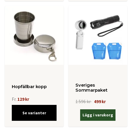
Sveriges
Hopfällbar kopp
Sommarpaket
Fr.
129 kr
1 596 kr
499 kr
Se varianter
Lägg i varukorg