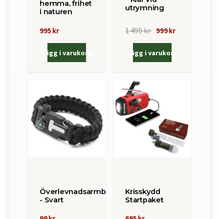
hemma, frihet
utrymning
i naturen
1 499 kr
995 kr
999 kr
Lägg i varukorg
Lägg i varukorg
Överlevnadsarmband
Krisskydd
- Svart
Startpaket
99 kr
695 kr