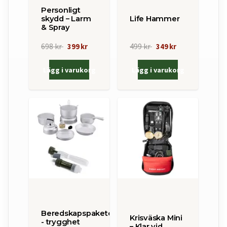
Personligt
skydd – Larm
Life Hammer
& Spray
698 kr
499 kr
399 kr
349 kr
Lägg i varukorg
Lägg i varukorg
Beredskapspaketet
Krisväska Mini
- trygghet
– Klar vid