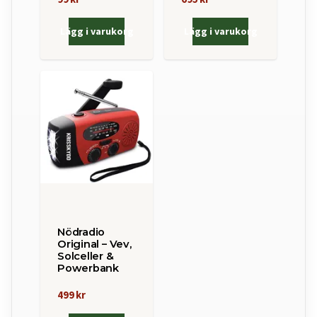
Lägg i varukorg
Lägg i varukorg
Nödradio
Original – Vev,
Solceller &
Powerbank
499 kr