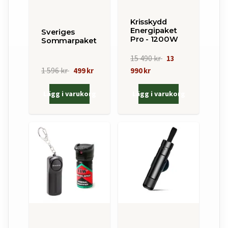
Krisskydd
Energipaket
Sveriges
Pro - 1200W
Sommarpaket
15 490 kr
13
1 596 kr
499 kr
990 kr
Lägg i varukorg
Lägg i varukorg