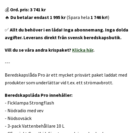
💰
Ord. pris: 3 741 kr
🔥
Du betalar endast 1 995 kr
(Spara hela
1 746
kr!
)
✅
Allt du behöver i en låda! Inga abonnemang. Inga dolda
avgifter. Leverans direkt från svensk beredskapsbutik.
Vill du se våra andra krispaket?
Klicka här
.
---
Beredskapslåda Pro är ett mycket prisvärt paket laddat med
produkter som underlättar vid t.ex. ett strömavbrott.
Beredskapslåda Pro
innehåller:
- Ficklampa Strongflash
- Nödradio med vev
- Nödsovsäck
- 3-pack Vattenbehållare 10 L