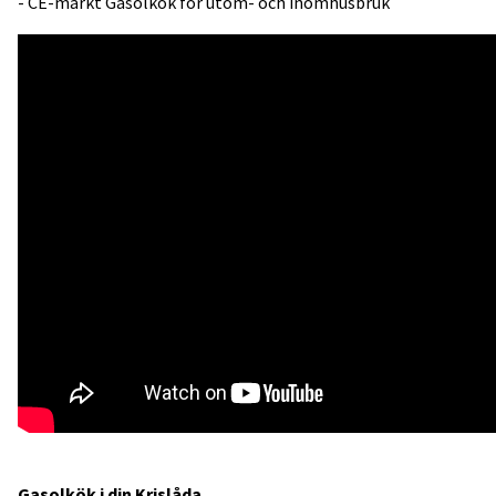
- CE-märkt Gasolkök för utom- och inomhusbruk
Gasolkök i din Krislåda