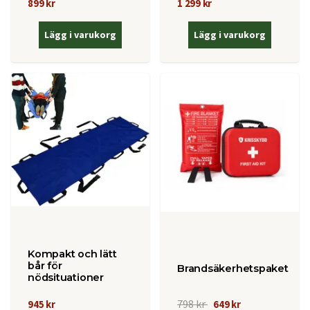
899 kr
1 299 kr
Lägg i varukorg
Lägg i varukorg
Kompakt och lätt
bår för
Brandsäkerhetspaket
nödsituationer
798 kr
945 kr
649 kr