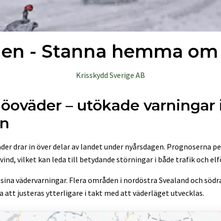
gen - Stanna hemma om 
Krisskydd Sverige AB
nöoväder – utökade varningar 
en
r drar in över delar av landet under nyårsdagen. Prognoserna peka
nd, vilket kan leda till betydande störningar i både trafik och elf
 sina vädervarningar. Flera områden i nordöstra Svealand och söd
tt justeras ytterligare i takt med att väderläget utvecklas.