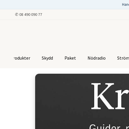
Han
✆
08 490 090 77
Produkter
Skydd
Paket
Nödradio
Strö