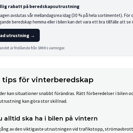
ällig rabatt på beredskapsutrustning
gen avslutas vår mellandagsrea idag (30 % på hela sortimentet). För 
nde beredskap hemma eller i bilen kan det vara ett bra tillfälle att se
ad utrustning →
andet är fristående från SMHI:s varningar.
 tips för vinterberedskap
äder kan situationer snabbt förändras. Rätt förberedelser i bilen oc
rustning kan göra stor skillnad.
u alltid ska ha i bilen på vintern
ng av den viktigaste utrustningen vid trafikstopp, strömavbrott 