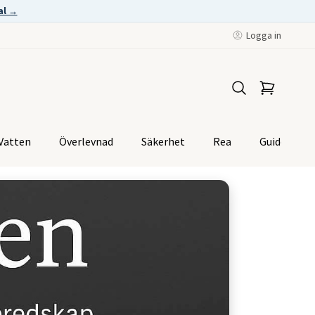
al →
Logga in
Vatten
Överlevnad
Säkerhet
Rea
Guider