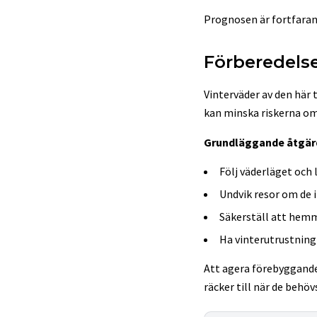
Prognosen är fortfaran
Förberedelse
Vinterväder av den här 
kan minska riskerna om
Grundläggande åtgär
Följ väderläget och
Undvik resor om de 
Säkerställ att hemm
Ha vinterutrustning
Att agera förebyggande 
räcker till när de behö