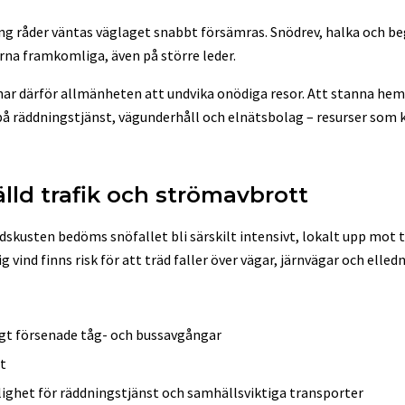
ng råder väntas väglaget snabbt försämras. Snödrev, halka och be
arna framkomliga, även på större leder.
 därför allmänheten att undvika onödiga resor. Att stanna hem
å räddningstjänst, vägunderhåll och elnätsbolag – resurser som 
älld trafik och strömavbrott
dskusten bedöms snöfallet bli särskilt intensivt, lokalt upp mot tv
vind finns risk för att träd faller över vägar, järnvägar och elledn
tigt försenade tåg- och bussavgångar
t
ghet för räddningstjänst och samhällsviktiga transporter