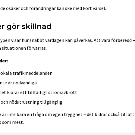
de osäker och förändringar kan ske med kort varsel.
r gör skillnad
typen visar hur snabbt vardagen kan påverkas. Att vara förberedd –
 situationen förvärras.
der:
 lokala trafikmeddelanden
inte är nödvändiga
et klarar ett tillfälligt strömavbrott
 och nödutrustning tillgänglig
är inte bara en fråga om egen trygghet – det bidrar också till at
vs som mest.