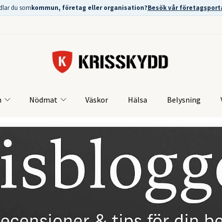
dlar du som
kommun, företag eller organisation?
Besök vår företagsport
m
Nödmat
Väskor
Hälsa
Belysning