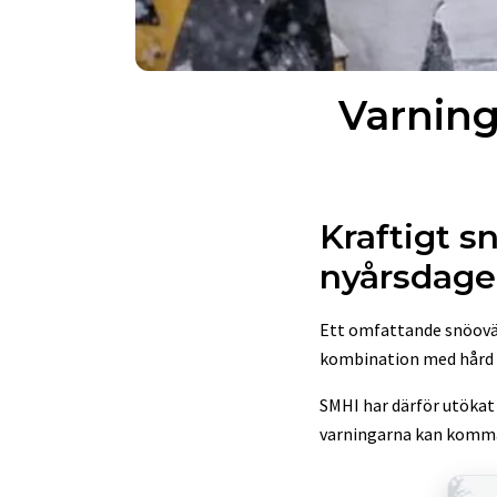
Varnin
Kraftigt s
nyårsdag
Ett omfattande snöoväde
kombination med hård vi
SMHI har därför utökat
varningarna kan komma a