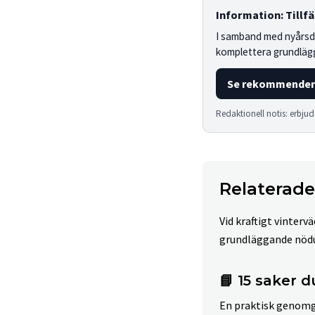
Information: Tillf
I samband med nyårsda
komplettera grundlägga
Se rekommender
Redaktionell notis: erbjud
Relaterade
Vid kraftigt vinterv
grundläggande nödut
📘 15 saker d
En praktisk genomgå