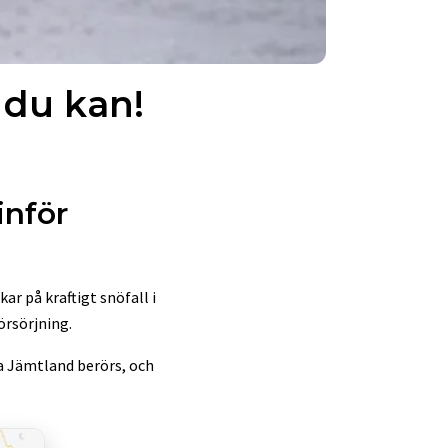
du kan!
inför
r på kraftigt snöfall i
örsörjning.
ra Jämtland berörs, och