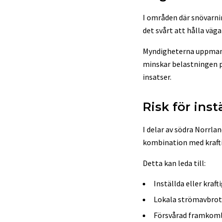
I områden där snövarni
det svårt att hålla väg
Myndigheterna uppmanar
minskar belastningen p
insatser.
Risk för inst
I delar av södra Norrlan
kombination med kraftig 
Detta kan leda till:
Inställda eller kraf
Lokala strömavbrot
Försvårad framkomli