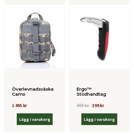
Överlevnadsväska
Ergo™
Camo
Stödhandtag
499 kr
1 495 kr
399 kr
Lägg i varukorg
Lägg i varukorg