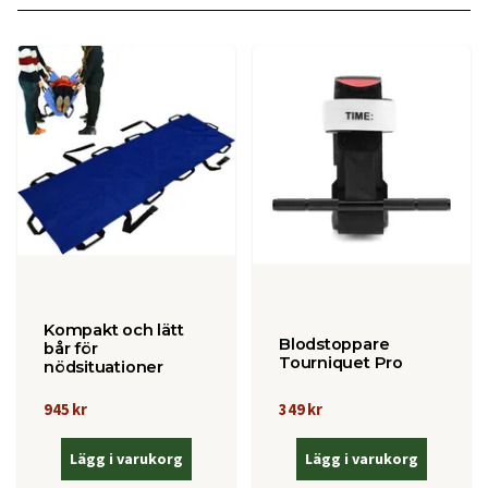
Kompakt och lätt
Blodstoppare
bår för
Tourniquet Pro
nödsituationer
945 kr
349 kr
Lägg i varukorg
Lägg i varukorg