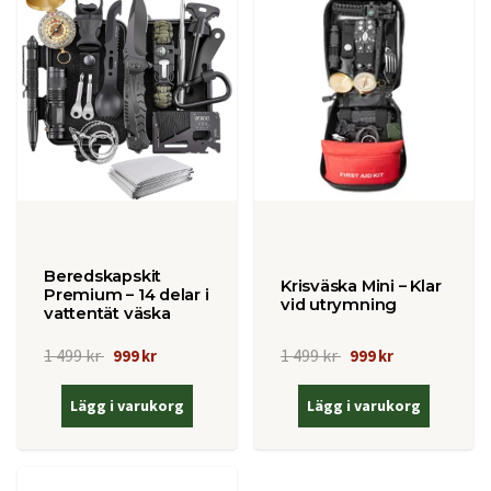
Beredskapskit
Krisväska Mini – Klar
Premium – 14 delar i
vid utrymning
vattentät väska
1 499 kr
1 499 kr
999 kr
999 kr
Lägg i varukorg
Lägg i varukorg