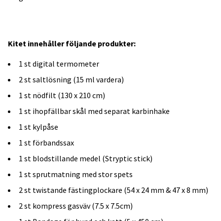
Kitet innehåller följande produkter:
1 st digital termometer
2 st saltlösning (15 ml vardera)
1 st nödfilt (130 x 210 cm)
1 st ihopfällbar skål med separat karbinhake
1 st kylpåse
1 st förbandssax
1 st blodstillande medel (Stryptic stick)
1 st sprutmatning med stor spets
2 st twistande fästingplockare (54 x 24 mm & 47 x 8 mm)
2 st kompress gasväv (7.5 x 7.5cm)