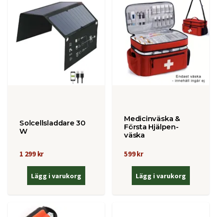
Medicinväska &
Solcellsladdare 30
Första Hjälpen-
W
väska
1 299 kr
599 kr
Lägg i varukorg
Lägg i varukorg