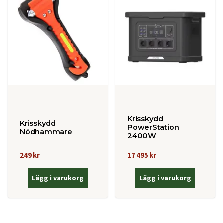
Krisskydd
Krisskydd
PowerStation
Nödhammare
2400W
249 kr
17 495 kr
Lägg i varukorg
Lägg i varukorg