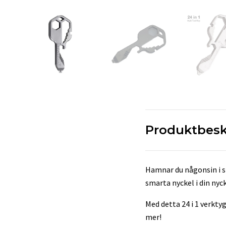
Produktbesk
Hamnar du någonsin i si
smarta nyckel i din nyc
Med detta 24 i 1 verktyg
mer!