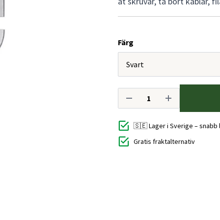
åt skruvar, ta bort kablar, f
Färg
🇸🇪 Lager i Sverige – snabb
Gratis fraktalternativ