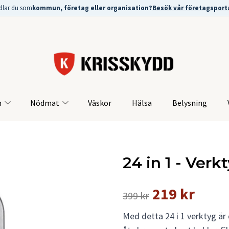
dlar du som
kommun, företag eller organisation?
Besök vår företagsport
m
Nödmat
Väskor
Hälsa
Belysning
24 in 1 - Verk
219 kr
399 kr
Med detta 24 i 1 verktyg är 