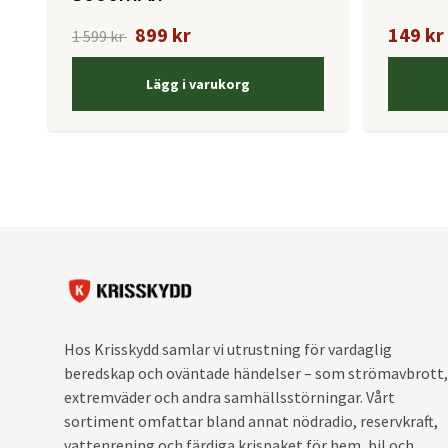
899 kr
149 kr
1 599 kr
Lägg i varukorg
Hos Krisskydd samlar vi utrustning för vardaglig
beredskap och oväntade händelser – som strömavbrott,
extremväder och andra samhällsstörningar. Vårt
sortiment omfattar bland annat nödradio, reservkraft,
vattenrening och färdiga krispaket för hem, bil och