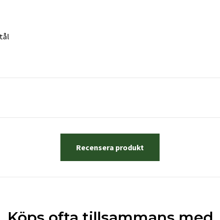
tål
Recensera produkt
Köps ofta tillsammans med