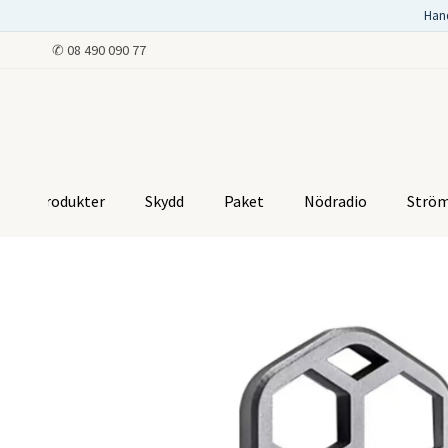
Han
✆
08 490 090 77
Produkter
Skydd
Paket
Nödradio
Strö