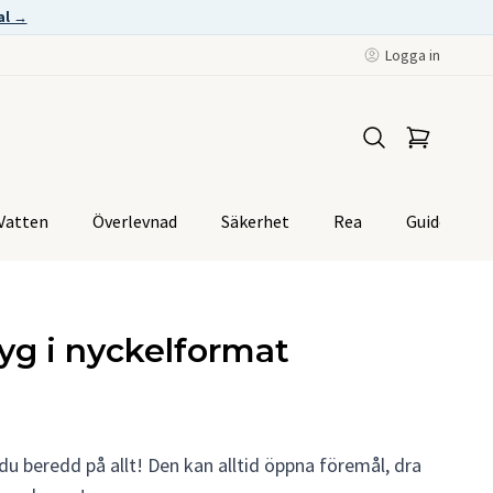
al →
Logga in
Vatten
Överlevnad
Säkerhet
Rea
Guider
tyg i nyckelformat
du beredd på allt! Den kan alltid öppna föremål, dra