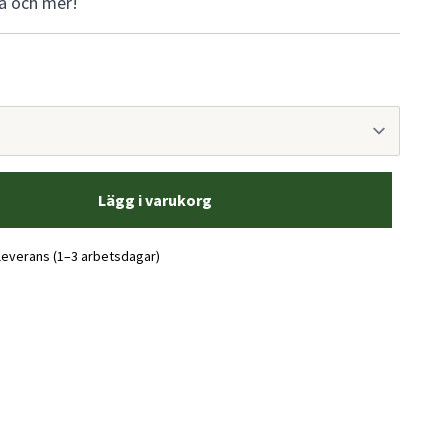
ila och mer!
Lägg i varukorg
 leverans (1–3 arbetsdagar)