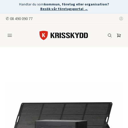
Handlar du som
kommun, företag eller organisation?
Besök vår företagsportal →
✆
08 490 090 77