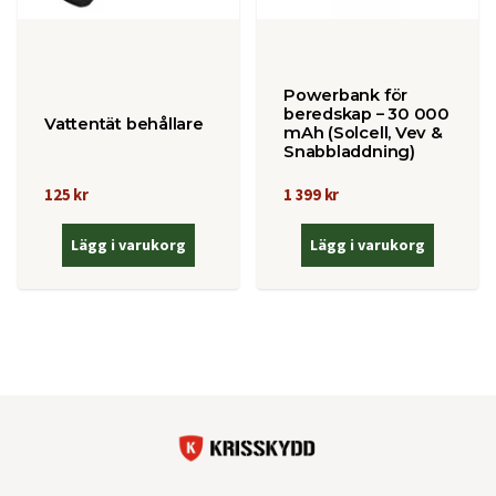
Powerbank för
beredskap – 30 000
Vattentät behållare
mAh (Solcell, Vev &
Snabbladdning)
125 kr
1 399 kr
Lägg i varukorg
Lägg i varukorg