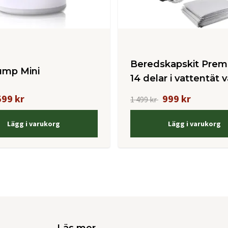
Beredskapskit Prem
ump Mini
14 delar i vattentät 
599 kr
999 kr
1 499 kr
Lägg i varukorg
Lägg i varukorg