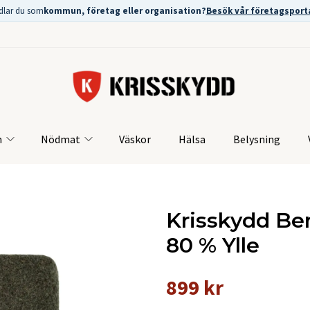
dlar du som
kommun, företag eller organisation?
Besök vår företagsport
m
Nödmat
Väskor
Hälsa
Belysning
Krisskydd Bere
80 % Ylle
899 kr