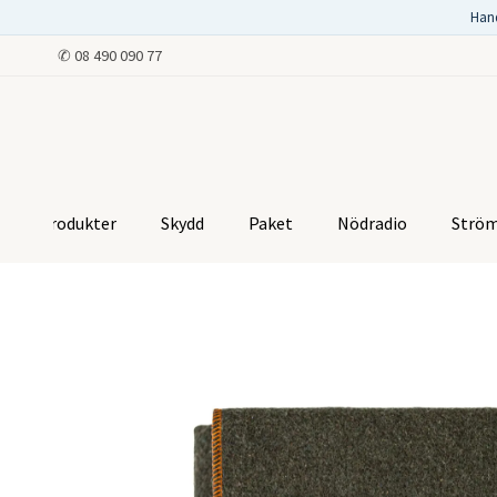
Han
✆
08 490 090 77
Produkter
Skydd
Paket
Nödradio
Strö