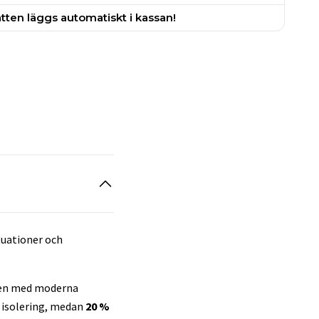
tten läggs automatiskt i kassan!
ituationer och
, men med moderna
 isolering, medan
20 %