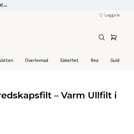
al →
Logga in
Vatten
Överlevnad
Säkerhet
Rea
Guider
dskapsfilt – Varm Ullfilt i