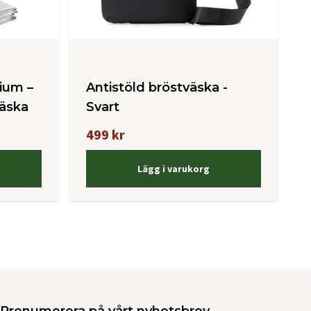
ium –
Antistöld bröstväska -
väska
Svart
499 kr
Lägg i varukorg