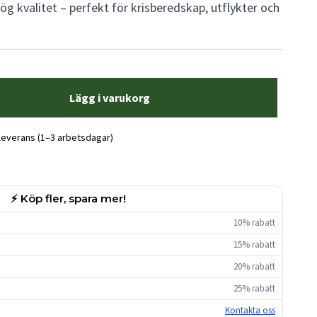
 hög kvalitet – perfekt för krisberedskap, utflykter och
Lägg i varukorg
 leverans (1–3 arbetsdagar)
⚡ Köp fler, spara mer!
10% rabatt
15% rabatt
20% rabatt
25% rabatt
Kontakta oss