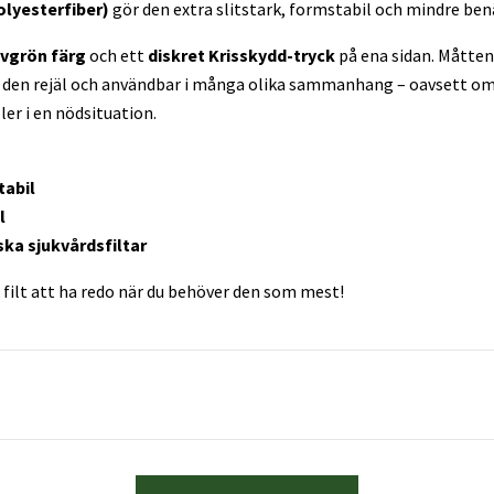
lyesterfiber)
gör den extra slitstark, formstabil och mindre be
ivgrön färg
och ett
diskret Krisskydd-tryck
på ena sidan. Måtte
 den rejäl och användbar i många olika sammanhang – oavsett om 
er i en nödsituation.
g
tabil
l
ska sjukvårdsfiltar
k filt att ha redo när du behöver den som mest!