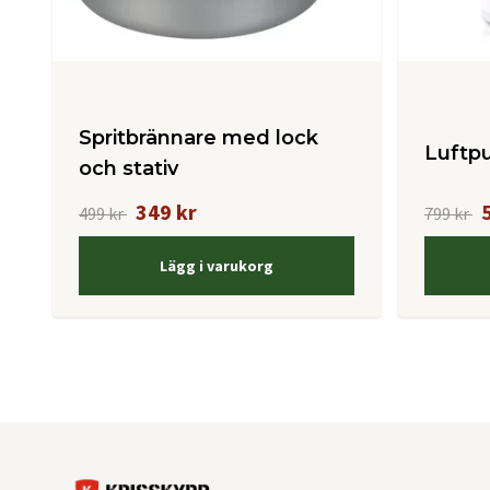
Spritbrännare med lock
Luftp
och stativ
349 kr
499 kr
799 kr
Lägg i varukorg