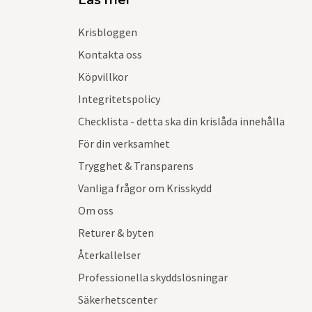
Läs mer
Krisbloggen
Kontakta oss
Köpvillkor
Integritetspolicy
Checklista - detta ska din krislåda innehålla
För din verksamhet
Trygghet & Transparens
Vanliga frågor om Krisskydd
Om oss
Returer & byten
Återkallelser
Professionella skyddslösningar
Säkerhetscenter