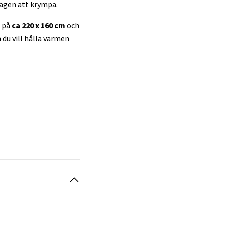
nägen att krympa.
n på
ca 220 x 160 cm
och
du vill hålla värmen