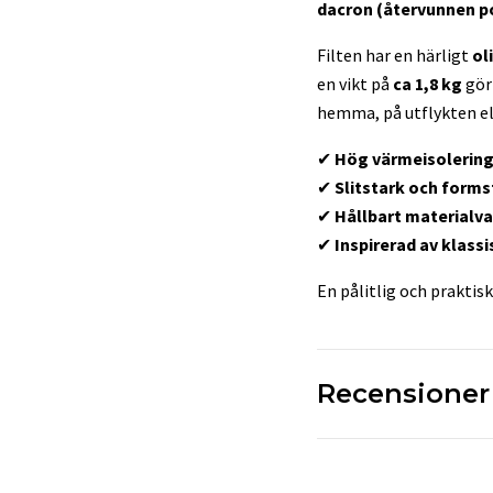
dacron (återvunnen po
Filten har en härligt
ol
en vikt på
ca 1,8 kg
gör
hemma, på utflykten ell
✔
Hög värmeisolerin
✔
Slitstark och forms
✔
Hållbart materialva
✔
Inspirerad av klassi
En pålitlig och praktis
Recensioner