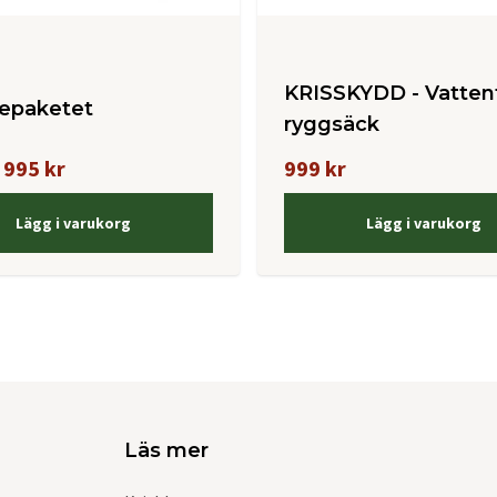
KRISSKYDD - Vatten
gepaketet
ryggsäck
995 kr
999 kr
Lägg i varukorg
Lägg i varukorg
Läs mer