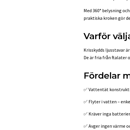
Med 360° belysning och 
praktiska kroken gör de
Varför väl
Krisskydds ljusstavar ä
De är fria från ftalater
Fördelar m
✅ Vattentät konstruktio
✅ Flyter i vatten – enke
✅ Kräver inga batterier
✅ Avger ingen värme och