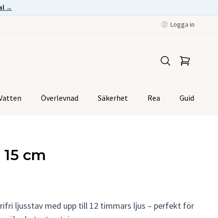
al →
Logga in
Vatten
Överlevnad
Säkerhet
Rea
Guider
 15 cm
rifri ljusstav med upp till 12 timmars ljus – perfekt för