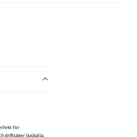
erfekt för
 driftsäker ljuskälla.