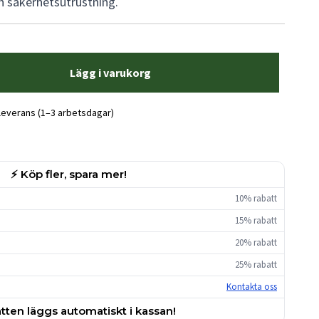
och säkerhetsutrustning.
Lägg i varukorg
 leverans (1–3 arbetsdagar)
⚡ Köp fler, spara mer!
10% rabatt
15% rabatt
20% rabatt
25% rabatt
Kontakta oss
tten läggs automatiskt i kassan!