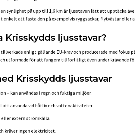
en synlighet på upp till 1,6 km är ljusstaven lätt att upptäcka äve
t enkelt att fästa den på exempelvis ryggsäckar, flytvästar eller 
ja Krisskydds ljusstavar?
r tillverkade enligt gällande EU-krav och producerade med fokus på
 och utformade för att fungera tillförlitligt även under krävande f
ed Krisskydds ljusstavar
n – kan användas i regn och fuktiga miljöer.
l att använda vid båtliv och vattenaktiviteter.
 eller extern strömkälla.
 kräver ingen elektricitet.