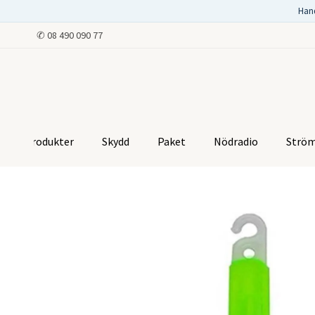
Han
✆
08 490 090 77
Produkter
Skydd
Paket
Nödradio
Strö