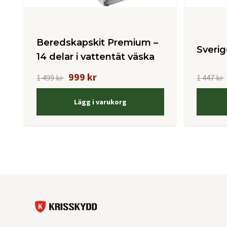
Beredskapskit Premium –
Sveri
14 delar i vattentät väska
999 kr
1 499 kr
1 447 kr
Lägg i varukorg