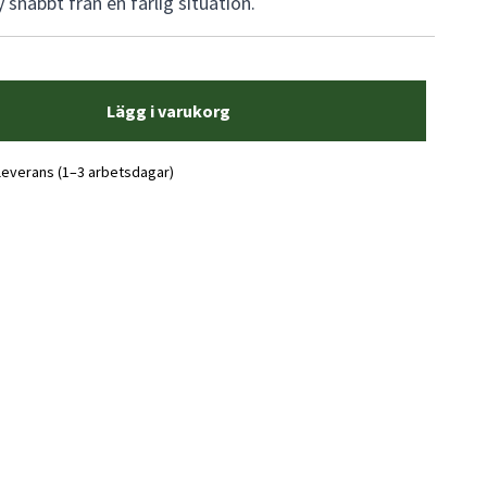
 snabbt från en farlig situation.
Lägg i varukorg
 leverans (1–3 arbetsdagar)