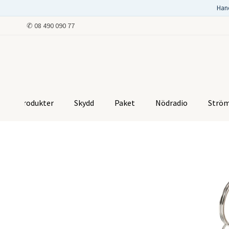
Han
✆
08 490 090 77
Produkter
Skydd
Paket
Nödradio
Strö