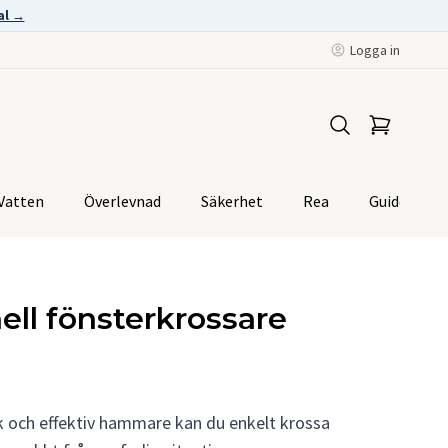
al →
Logga in
Vatten
Överlevnad
Säkerhet
Rea
Guider
ell fönsterkrossare
k och effektiv hammare kan du enkelt krossa