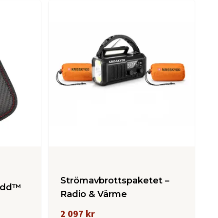
Strömavbrottspaketet –
kydd™
Radio & Värme
2 097 kr