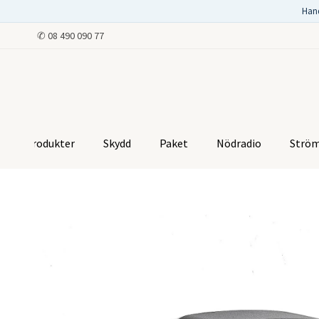
Han
✆
08 490 090 77
Produkter
Skydd
Paket
Nödradio
Strö