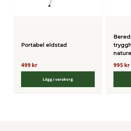
Bered
Portabel eldstad
tryggh
natur
499 kr
995 kr
Lägg i varukorg