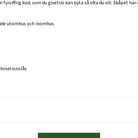
 fyrsiffrig kod, som du givetvis kan byta så ofta du vill. Skåpet h
åde utomhus och inomhus.
binationslås