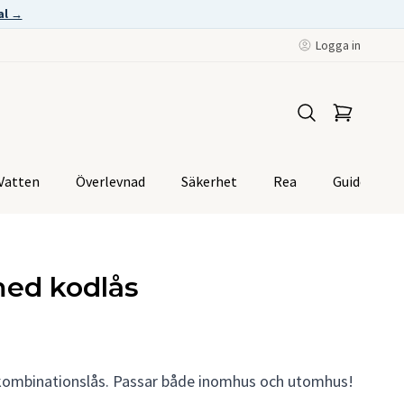
al →
Logga in
Vatten
Överlevnad
Säkerhet
Rea
Guider
ed kodlås
 kombinationslås. Passar både inomhus och utomhus!