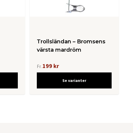
Trollsländan – Bromsens
värsta mardröm
199 kr
Fr.
Se varianter