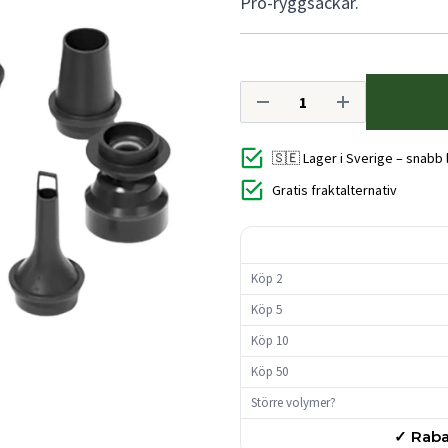
Pro-ryggsäckar.
🇸🇪 Lager i Sverige – snabb
Gratis fraktalternativ
Köp 2
Köp 5
Köp 10
Köp 50
Större volymer?
✓ Raba