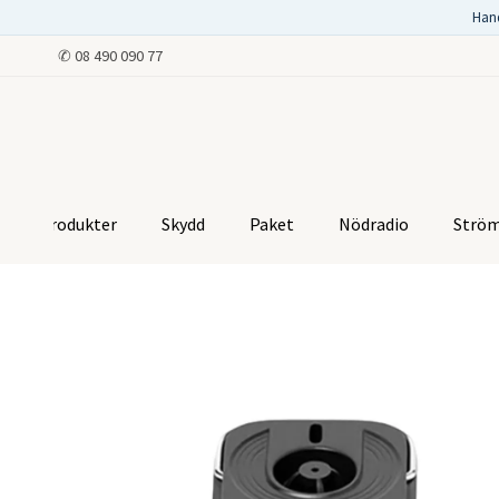
Han
✆
08 490 090 77
Produkter
Skydd
Paket
Nödradio
Strö