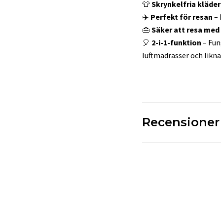
👕
Skrynkelfria kläder
✈️
Perfekt för resan
– 
👜
Säker att resa med
🎈
2-i-1-funktion
– Fun
luftmadrasser och likn
Recensioner