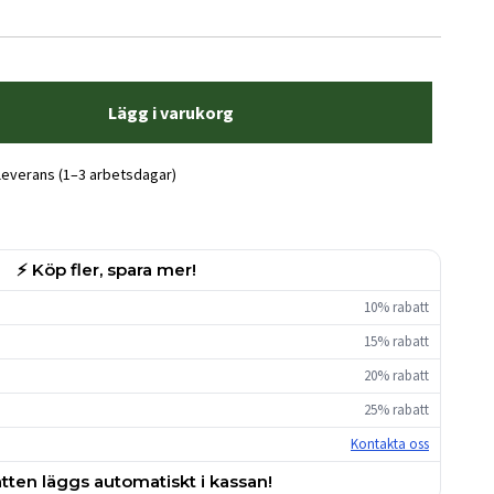
Lägg i varukorg
 leverans (1–3 arbetsdagar)
⚡ Köp fler, spara mer!
10% rabatt
15% rabatt
20% rabatt
25% rabatt
Kontakta oss
tten läggs automatiskt i kassan!