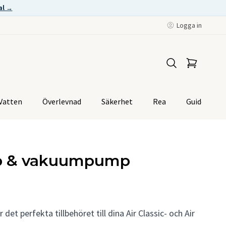
al →
Logga in
Vatten
Överlevnad
Säkerhet
Rea
Guider
mp & vakuumpump
et perfekta tillbehöret till dina Air Classic- och Air