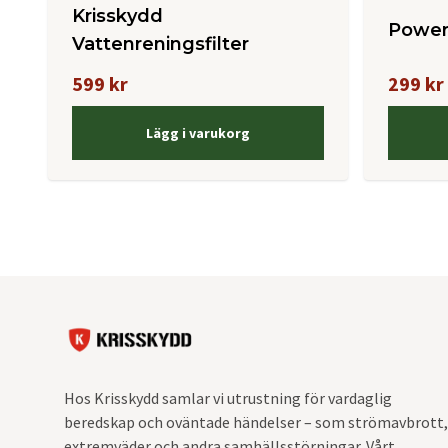
Krisskydd
Power
Vattenreningsfilter
599 kr
299 kr
Lägg i varukorg
Hos Krisskydd samlar vi utrustning för vardaglig
beredskap och oväntade händelser – som strömavbrott,
extremväder och andra samhällsstörningar. Vårt