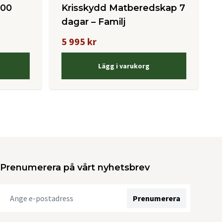
500
Krisskydd Matberedskap 7
dagar – Familj
5 995 kr
Lägg i varukorg
Prenumerera på vårt nyhetsbrev
Prenumerera