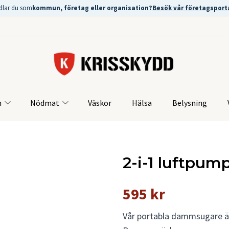
dlar du som
kommun, företag eller organisation?
Besök vår företagsport
m
Nödmat
Väskor
Hälsa
Belysning
2-i-1 luftpu
595 kr
Vår portabla dammsugare är d