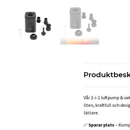
Produktbesk
Vår 2-i-1 luftpump & va
liten, kraftfull och des
lättare.
✅
Sparar plats
– Kompr