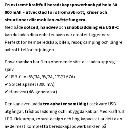
En extremt kraftfull beredskapspowerbank på hela 30
000 mAh – utvecklad för strömavbrott, kriser och
situationer där mobilen
måste
fungera.
Med både
solcell
,
handvev
och
snabbladdning via USB-C
kan du ladda dina enheter även när elnätet ligger nere.
Perfekt för hemberedskap, bilen, resor, camping och längre
avbrott i elförsörjningen.
Powerbanken har flera oberoende sätt att ladda upp sig
själv:
✔ USB-C in (5V/3A, 9V/2A, 12V/1.67A)
✔ Solcellspanel (300 mA)
✔ Handvev (4W generator)
Den kan även ladda
tre enheter samtidigt
tack vare USB-
utgångar, trådlös laddning och inbyggda kablar. Med kraftfull
LED-ficklampa, robust design och hög kapacitet är detta en
av de mest kompletta beredskapspowerbanksen på