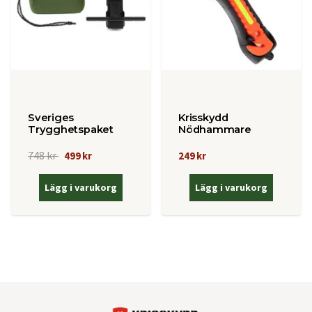
Sveriges
Krisskydd
Trygghetspaket
Nödhammare
748 kr
499 kr
249 kr
Lägg i varukorg
Lägg i varukorg