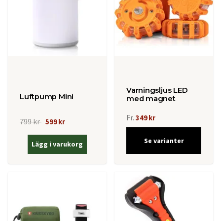
Varningsljus LED
Luftpump Mini
med magnet
Fr.
349 kr
799 kr
599 kr
Se varianter
Lägg i varukorg