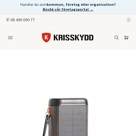
Handlar du som
kommun, företag eller organisation?
Besök vår företagsportal →
✆
08 490 090 77