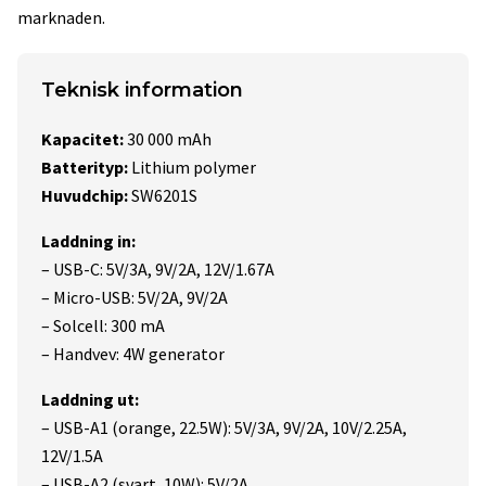
marknaden.
Teknisk information
Kapacitet:
30 000 mAh
Batterityp:
Lithium polymer
Huvudchip:
SW6201S
Laddning in:
– USB-C: 5V/3A, 9V/2A, 12V/1.67A
– Micro-USB: 5V/2A, 9V/2A
– Solcell: 300 mA
– Handvev: 4W generator
Laddning ut:
– USB-A1 (orange, 22.5W): 5V/3A, 9V/2A, 10V/2.25A,
12V/1.5A
– USB-A2 (svart, 10W): 5V/2A