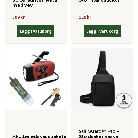
Solcellsdriven lykta
Stormtändstickor
med vev
599 kr
129 kr
Lägg i varukorg
Lägg i varukorg
StålGuard™ Pro –
Akutberedskapspaketet
Stöldsäker väska