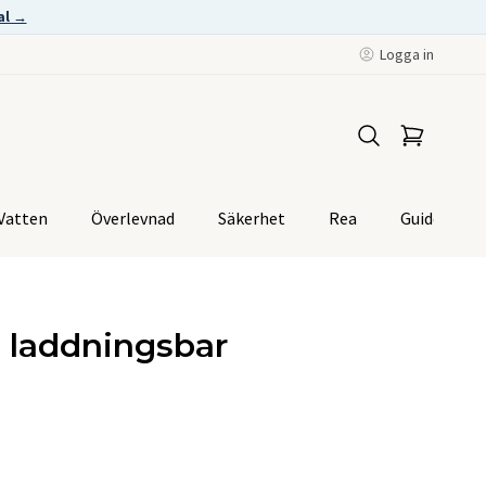
al →
Logga in
Vatten
Överlevnad
Säkerhet
Rea
Guider
h laddningsbar
e