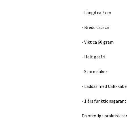
- Längd ca 7 cm
- Bredd ca 5 cm
- Vikt ca 60 gram
- Helt gasfri
- Stormsäker
- Laddas med USB-kabel
- 1 års funktionsgarant
En otroligt praktisk t