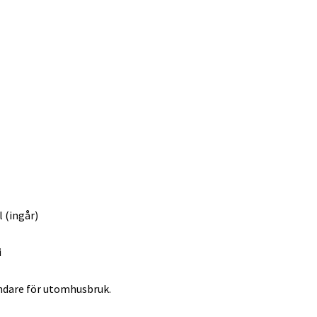
 (ingår)
i
ändare för utomhusbruk.