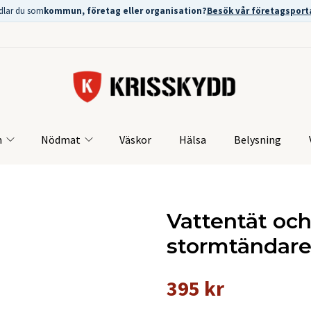
dlar du som
kommun, företag eller organisation?
Besök vår företagsport
m
Nödmat
Väskor
Hälsa
Belysning
Vattentät oc
stormtändar
395 kr