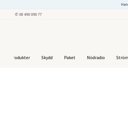
Han
✆
08 490 090 77
Produkter
Skydd
Paket
Nödradio
Strö