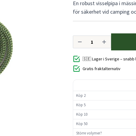
En robust visselpipa i mässi
för säkerhet vid camping oc
🇸🇪 Lager i Sverige – snabb
Gratis fraktalternativ
Köp 2
Köp 5
Köp 10
Köp 50
Större volymer?