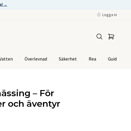
al →
Logga in
Vatten
Överlevnad
Säkerhet
Rea
Guider
mässing – För
r och äventyr