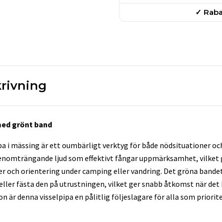
✓ Raba
rivning
med grönt band
pa i mässing är ett oumbärligt verktyg för både nödsituationer oc
genomträngande ljud som effektivt fångar uppmärksamhet, vilket 
r och orientering under camping eller vandring. Det gröna bandet
 eller fästa den på utrustningen, vilket ger snabb åtkomst när de
on är denna visselpipa en pålitlig följeslagare för alla som priori