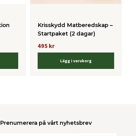
tion
Krisskydd Matberedskap –
Startpaket (2 dagar)
495 kr
Lägg i varukorg
Prenumerera på vårt nyhetsbrev