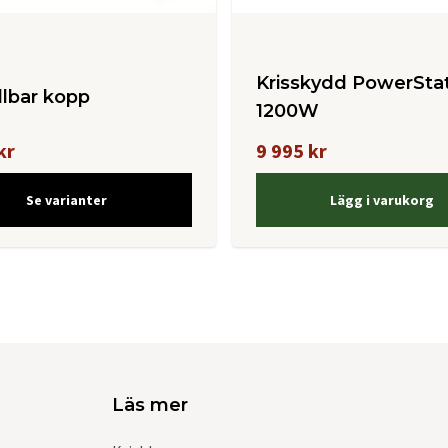
Krisskydd PowerSta
lbar kopp
1200W
kr
9 995 kr
Se varianter
Lägg i varukorg
Läs mer