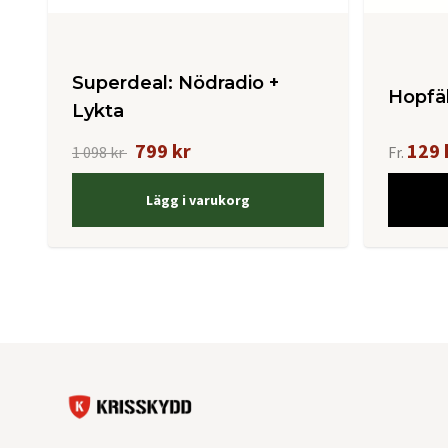
Superdeal: Nödradio +
Hopfäl
Lykta
799 kr
129 
1 098 kr
Fr.
Lägg i varukorg