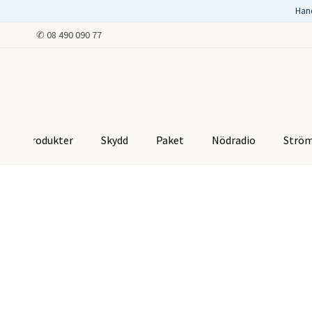
Han
✆
08 490 090 77
Produkter
Skydd
Paket
Nödradio
Strö