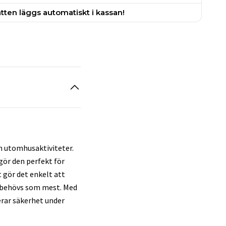
tten läggs automatiskt i kassan!
h utomhusaktiviteter.
gör den perfekt för
 gör det enkelt att
t behövs som mest. Med
terar säkerhet under