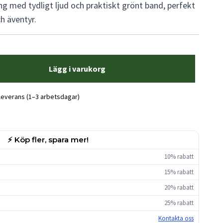
ng med tydligt ljud och praktiskt grönt band, perfekt
h äventyr.
Lägg i varukorg
 leverans (1–3 arbetsdagar)
⚡ Köp fler, spara mer!
10% rabatt
15% rabatt
20% rabatt
25% rabatt
Kontakta oss