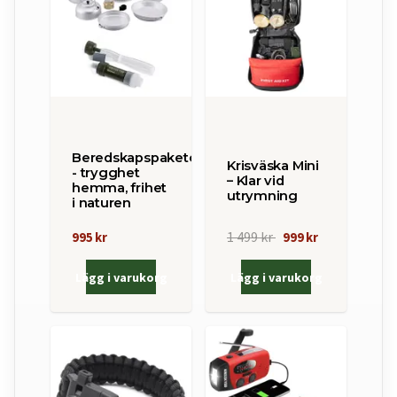
Beredskapspaketet
Krisväska Mini
- trygghet
– Klar vid
hemma, frihet
utrymning
i naturen
1 499 kr
995 kr
999 kr
Lägg i varukorg
Lägg i varukorg