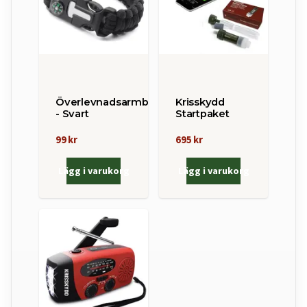
Överlevnadsarmband
Krisskydd
- Svart
Startpaket
99 kr
695 kr
Lägg i varukorg
Lägg i varukorg