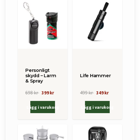
Personligt
skydd – Larm
Life Hammer
& Spray
698 kr
499 kr
399 kr
349 kr
Lägg i varukorg
Lägg i varukorg