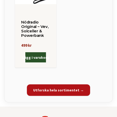
Nödradio
Original – Vev,
Solceller &
Powerbank
499 kr
Lägg i varukorg
Utforska hela sortimentet →