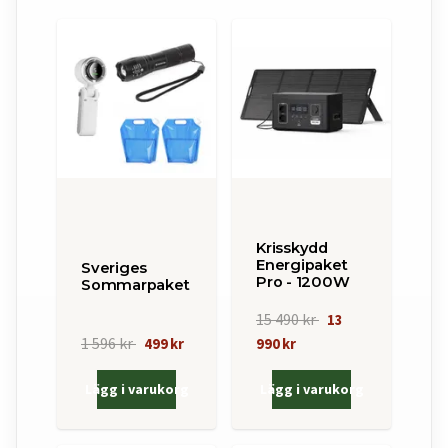
Krisskydd
Energipaket
Sveriges
Pro - 1200W
Sommarpaket
15 490 kr
13
1 596 kr
499 kr
990 kr
Lägg i varukorg
Lägg i varukorg