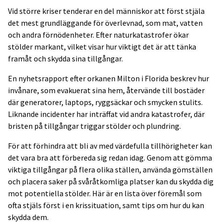
Vid större kriser tenderar en del människor att först stjäla
det mest grundläggande för överlevnad, som mat, vatten
och andra förnödenheter. Efter naturkatastrofer ökar
stölder markant, vilket visar hur viktigt det är att tänka
framåt och skydda sina tillgångar.
En nyhetsrapport efter orkanen Milton i Florida beskrev hur
invånare, som evakuerat sina hem, återvände till bostäder
där generatorer, laptops, ryggsäckar och smycken stulits.
Liknande incidenter har inträffat vid andra katastrofer, där
bristen på tillgångar triggar stölder och plundring.
För att förhindra att bli av med värdefulla tillhörigheter kan
det vara bra att förbereda sig redan idag. Genom att gömma
viktiga tillgångar på flera olika ställen, använda gömställen
och placera saker på svåråtkomliga platser kan du skydda dig
mot potentiella stölder. Här är en lista över föremål som
ofta stjäls först i en krissituation, samt tips om hur du kan
skydda dem.