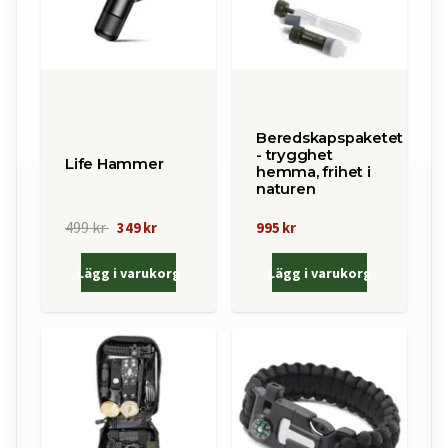
Beredskapspaketet
- trygghet
Life Hammer
hemma, frihet i
naturen
499 kr
349 kr
995 kr
Lägg i varukorg
Lägg i varukorg