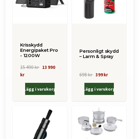
Krisskydd
Energipaket Pro
Personligt skydd
- 1200W
– Larm & Spray
15 490 kr
13 990
698 kr
kr
399 kr
Lägg i varukorg
Lägg i varukorg