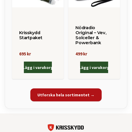
Nödradio
Krisskydd
Original – Vev,
Startpaket
Solceller &
Powerbank
695 kr
499 kr
Lägg i varukorg
Lägg i varukorg
Utforska hela sortimentet →