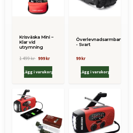
Krisväska Mini –
Överlevnadsarmband
Klar vid
- Svart
utrymning
1 499 kr
999 kr
99 kr
Lägg i varukorg
Lägg i varukorg