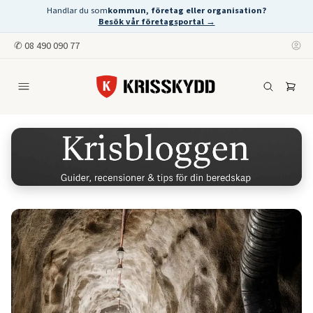
Handlar du som
kommun, företag eller organisation?
Besök vår företagsportal →
✆
08 490 090 77