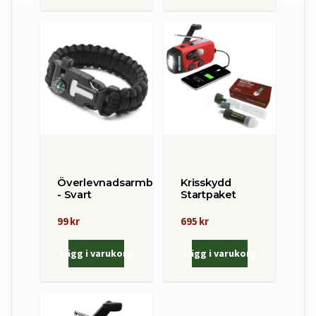
Överlevnadsarmband
Krisskydd
- Svart
Startpaket
99 kr
695 kr
Lägg i varukorg
Lägg i varukorg