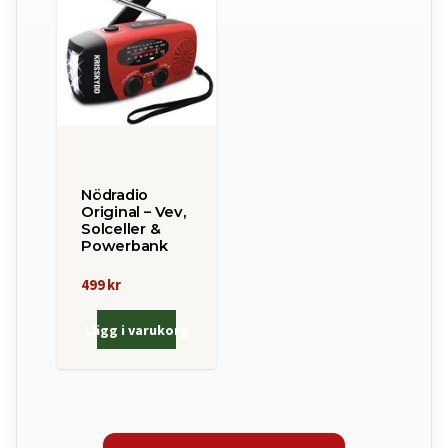
Nödradio
Original – Vev,
Solceller &
Powerbank
499 kr
Lägg i varukorg