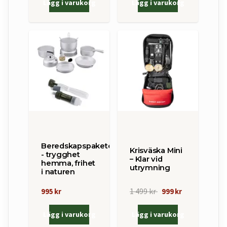
Lägg i varukorg
Lägg i varukorg
Beredskapspaketet
Krisväska Mini
- trygghet
– Klar vid
hemma, frihet
utrymning
i naturen
1 499 kr
995 kr
999 kr
Lägg i varukorg
Lägg i varukorg