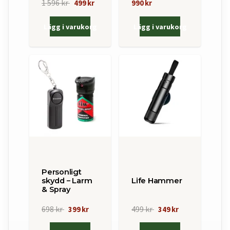
1 596 kr
499 kr
990 kr
Lägg i varukorg
Lägg i varukorg
Personligt
skydd – Larm
Life Hammer
& Spray
698 kr
499 kr
399 kr
349 kr