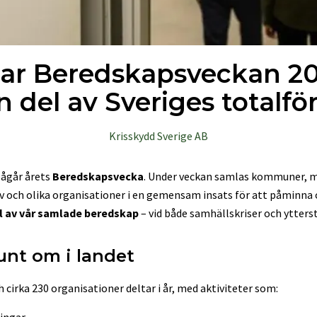
jar Beredskapsveckan 20
n del av Sveriges totalfö
Krisskydd Sverige AB
ågår årets
Beredskapsvecka
. Under veckan samlas kommuner, m
liv och olika organisationer i en gemensam insats för att påminna
el av vår samlade beredskap
– vid både samhällskriser och ytterst
runt om i landet
irka 230 organisationer deltar i år, med aktiviteter som:
ingar