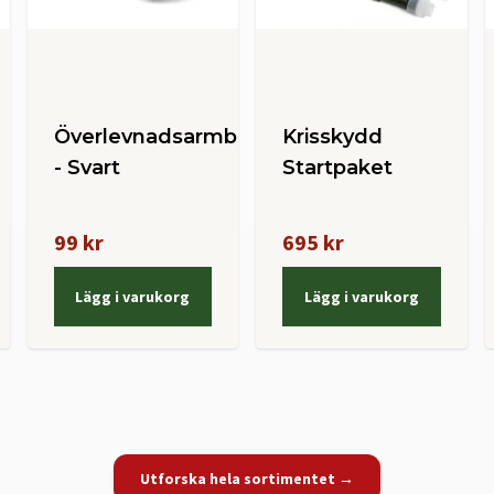
Överlevnadsarmband
Krisskydd
- Svart
Startpaket
99 kr
695 kr
Lägg i varukorg
Lägg i varukorg
Utforska hela sortimentet →