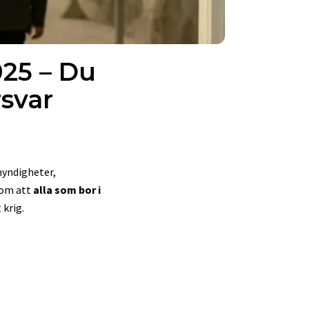
25 – Du
rsvar
yndigheter,
 om att
alla som bor i
 krig.