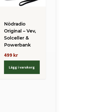
Nödradio
Original – Vev,
Solceller &
Powerbank
499 kr
Lägg i varukorg