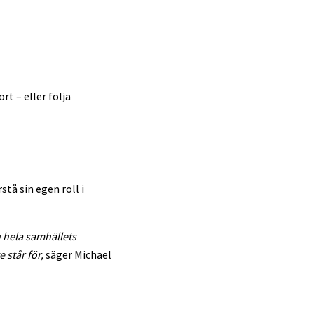
t – eller följa
tå sin egen roll i
n hela samhällets
 står för,
säger Michael