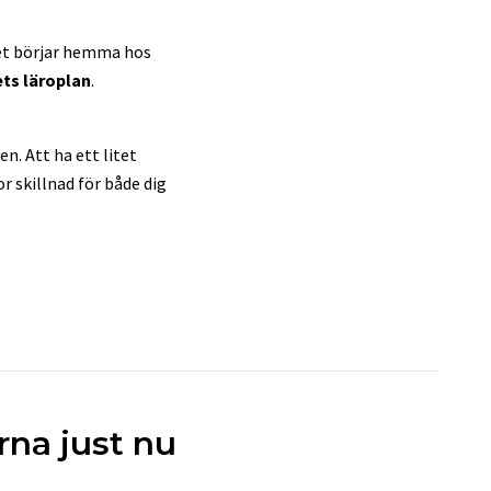
ret börjar hemma hos
ts läroplan
.
n. Att ha ett litet
r skillnad för både dig
na just nu