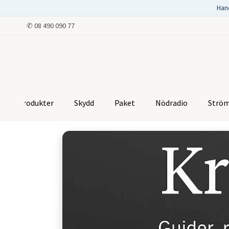
Han
✆
08 490 090 77
Produkter
Skydd
Paket
Nödradio
Strö