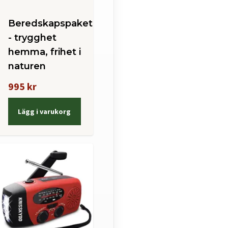
Beredskapspaketet
- trygghet
hemma, frihet i
naturen
995 kr
Lägg i varukorg