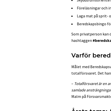
Föreläsningar och 
Laga mat på sprit- 
Beredskapsbingo f
Som privatperson kan du
hashtaggen
#beredsk
Varför bere
Målet med Beredskapsvec
totalförsvaret. Det h
–
Totalförsvaret är en a
samlade ansträngningar f
Malm på Försvarsmakte