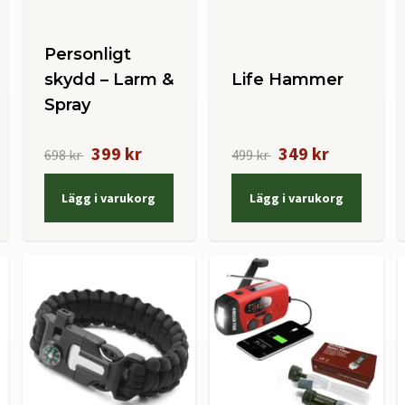
Personligt
skydd – Larm &
Life Hammer
Spray
399 kr
349 kr
698 kr
499 kr
Lägg i varukorg
Lägg i varukorg