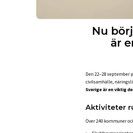
Nu bör
är e
Den 22–28 september p
civilsamhälle, närings
Sverige är en viktig d
Aktiviteter 
Över 240 kommuner och c
Skyddsrumsorienter