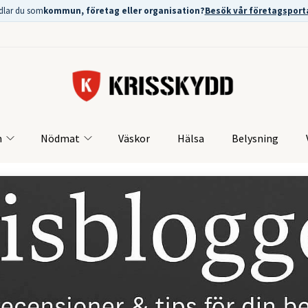
dlar du som
kommun, företag eller organisation?
Besök vår företagsport
m
Nödmat
Väskor
Hälsa
Belysning