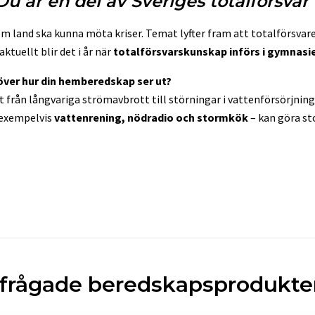
Du är en del av Sveriges totalförsvar
som land ska kunna möta kriser. Temat lyfter fram att totalförsva
aktuellt blir det i år när
totalförsvarskunskap införs i gymnasie
 över hur din hemberedskap ser ut?
t från långvariga strömavbrott till störningar i vattenförsörjninge
 exempelvis
vattenrening, nödradio och stormkök
– kan göra sto
rfrågade beredskapsprodukter