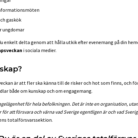
informationsmöten
och gaskök
ör ungdomar
 enkelt delta genom att hålla utkik efter evenemang på din hemor
apsveckan
i sociala medier.
dskap?
kan är att fler ska känna till de risker och hot som finns, och förs
andlar både om kunskap och om engagemang.
ngelägenhet för hela befolkningen. Det är inte en organisation, uta
ör att försvara och värna vad Sverige egentligen är och vad Sverige
ns totalförsvarssektion.