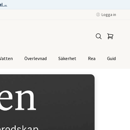
al →
Logga in
Vatten
Överlevnad
Säkerhet
Rea
Guider