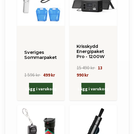
Krisskydd
Energipaket
Sveriges
Pro - 1200W
Sommarpaket
15 490 kr
13
1 596 kr
499 kr
990 kr
Lägg i varukorg
Lägg i varukorg